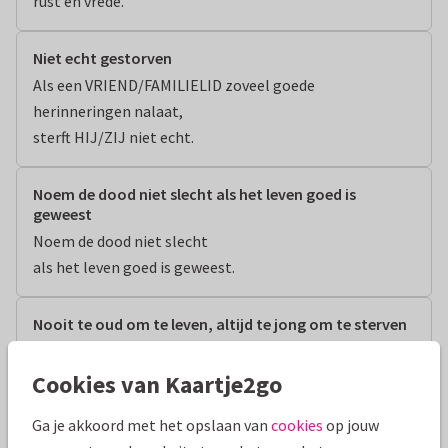
rust en vrede.
Niet echt gestorven
Als een VRIEND/FAMILIELID zoveel goede 
herinneringen nalaat,

sterft HIJ/ZIJ niet echt.
Noem de dood niet slecht als het leven goed is
geweest
Noem de dood niet slecht

als het leven goed is geweest.
Nooit te oud om te leven, altijd te jong om te sterven
Nooit te oud om te leven,

altijd te jong om te sterven.
Cookies van Kaartje2go
Ga je akkoord met het opslaan van
cookies
op jouw
Nous avons eu pour quelques temps, de bons