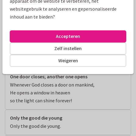
apparaat om de website te verbeteren, het
moments, de grands moments
websitegebruik te analyseren en gepersonaliseerde
Nous avons eu pour quelques temps

inhoud aan te bieden?
de bons moments, de grands moments.
Omhelzen en loslaten
Accepteren
Leven

Zelf instellen
is mensen en dingen omhelzen

en weer loslaten.
Weigeren
One door closes; another one opens
Whenever God closes a door on mankind,

He opens a window in heaven

so the light can shine forever!
Only the good die young
Only the good die young.