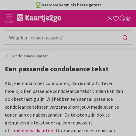
Meerdere keren als beste getest
Ga
Ga
naar
naar
de
het
MENU
inhoud
filter
Condoleancekaarten
Een passende condoleance tekst
Als je iemand moet condoleren, dan is dat altijd even
moeilijk. Een passende condoleance tekst vinden kan dan
ook best lastig zijn. Wij hebben een aantal passende
condoleance teksten verzameld om jouw medeleven te
tonen aan de nabestaanden. De teksten zijn ook te
gebruiken als tekst voor op een rouwkaart
of
condoleancekaarten
. Op zoek naar meer rouwkaart