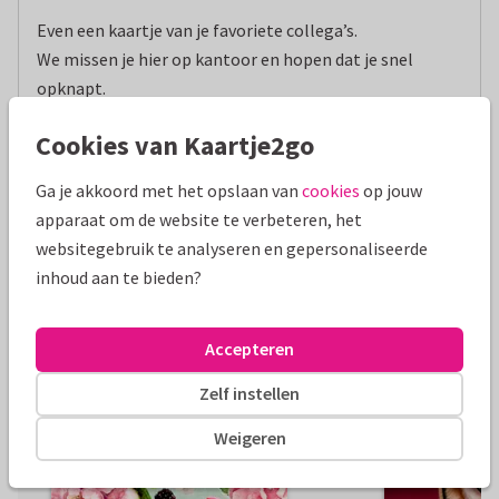
Even een kaartje van je favoriete collega’s. 

We missen je hier op kantoor en hopen dat je snel 
opknapt. 

Veel beterschap gewenst namens ons allemaal!
Cookies van Kaartje2go
Wens iemand beterschap met deze leuke
Ga je akkoord met het opslaan van
cookies
op jouw
kaarten:
apparaat om de website te verbeteren, het
websitegebruik te analyseren en gepersonaliseerde
inhoud aan te bieden?
Nieuw
Nieuw
Accepteren
Zelf instellen
Weigeren