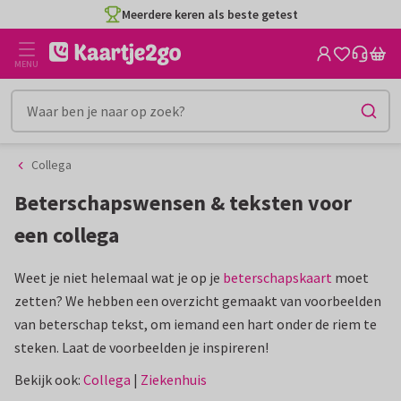
Ga
Ga
Meerdere keren als beste getest
naar
naar
de
het
MENU
inhoud
filter
Collega
Beterschapswensen & teksten voor
een collega
Weet je niet helemaal wat je op je
beterschapskaart
moet
zetten? We hebben een overzicht gemaakt van voorbeelden
van beterschap tekst, om iemand een hart onder de riem te
steken. Laat de voorbeelden je inspireren!
Bekijk ook:
Collega
|
Ziekenhuis