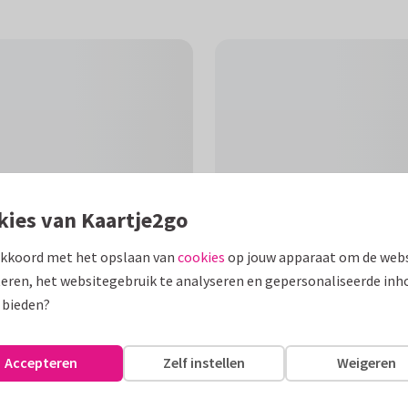
kies van Kaartje2go
akkoord met het opslaan van
cookies
op jouw apparaat om de webs
eren, het websitegebruik te analyseren en gepersonaliseerde inh
 bieden?
F
en grote bos bloemen. Om
Accepteren
Zelf instellen
Weigeren
rschap te wensen.