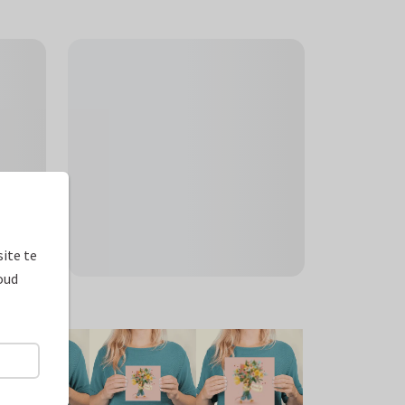
ite te
oud
ormaten