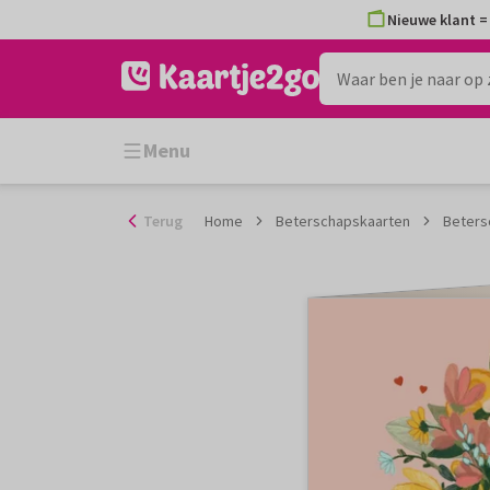
Ga
Nieuwe klant = 
naar
de
inhoud
Menu
Terug
Home
Beterschapskaarten
Beters