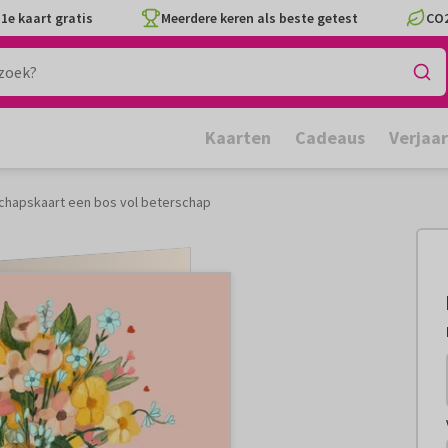
1e kaart gratis
Meerdere keren als beste getest
CO2
Kaarten
Cadeaus
Verjaa
chapskaart een bos vol beterschap