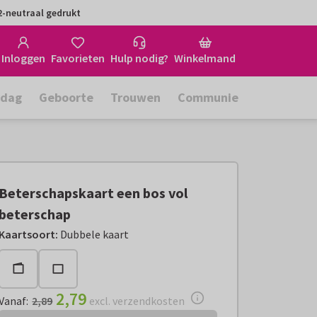
-neutraal gedrukt
Inloggen
Favorieten
Hulp nodig?
Winkelmand
rdag
Geboorte
Trouwen
Communie
Beterschapskaart een bos vol
beterschap
Vanaf:
€ 2,79
excl. verzendkosten
Kaartsoort
:
Dubbele kaart
2,79
Vanaf
:
2,89
excl. verzendkosten