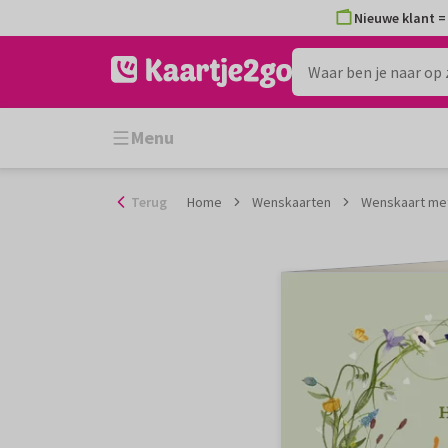
Ga
Nieuwe klant = 
naar
de
inhoud
Menu
Terug
Home
Wenskaarten
Wenskaart met 