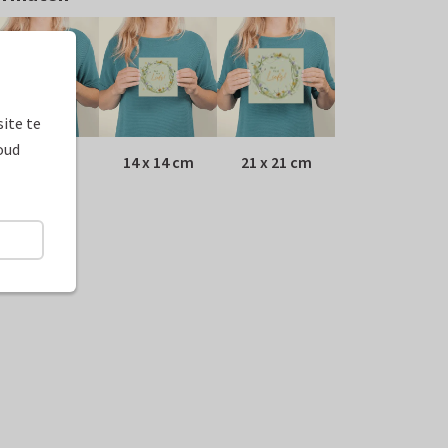
ite te
oud
10 x 10 cm
14 x 14 cm
21 x 21 cm