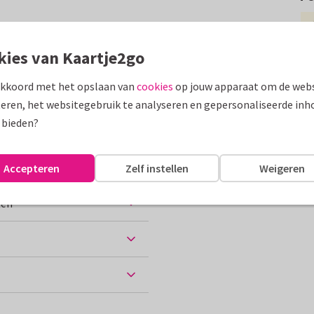
 in een krans en vlindertjes
kies van Kaartje2go
assen
akkoord met het opslaan van
cookies
op jouw apparaat om de webs
eren, het websitegebruik te analyseren en gepersonaliseerde inh
Ik denk aan jou
 bieden?
Accepteren
Zelf instellen
Weigeren
ten