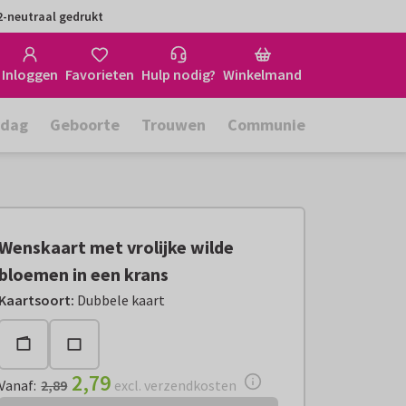
-neutraal gedrukt
Inloggen
Favorieten
Hulp nodig?
Winkelmand
rdag
Geboorte
Trouwen
Communie
Wenskaart met vrolijke wilde
bloemen in een krans
Vanaf:
€ 2,79
excl. verzendkosten
Kaartsoort
:
Dubbele kaart
2,79
Vanaf
:
2,89
excl. verzendkosten