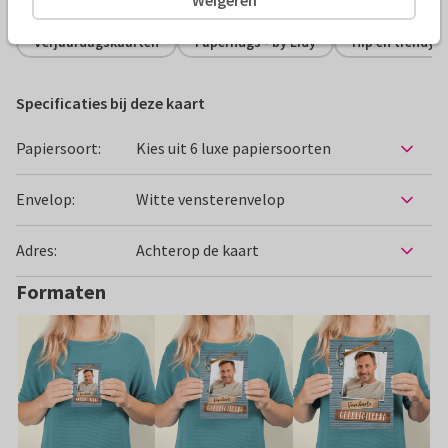
Verjaardagskaarten
Paperhugs - by Lidy
Hip en trendy
Specificaties bij deze kaart
Papiersoort:
Kies uit 6 luxe papiersoorten
Envelop:
Witte vensterenvelop
Adres:
Achterop de kaart
Formaten