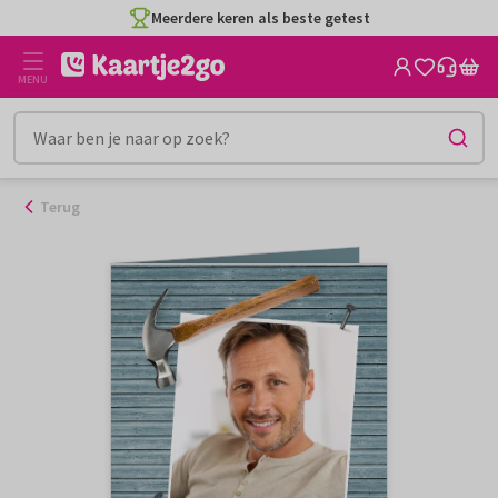
Ga
Meerdere keren als beste getest
naar
de
MENU
inhoud
Terug