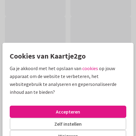
Cookies van Kaartje2go
Ga je akkoord met het opslaan van
cookies
op jouw
apparaat om de website te verbeteren, het
websitegebruik te analyseren en gepersonaliseerde
inhoud aan te bieden?
Productinformatie
Een verjaardagskaart met hout, hamer, spijkers en eigen
Accepteren
foto. Een kaart voor een echte klusser en doe-het-zelver.
Zelf instellen
Alle kaarten zijn helemaal naar wens aan te passen
Weigeren