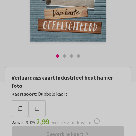
Verjaardagskaart industrieel hout hamer
foto
Vanaf:
€ 2,99
excl. verzendkosten
Kaartsoort
:
Dubbele kaart
2,99
Vanaf
:
3,09
excl. verzendkosten
Bewerk je kaart