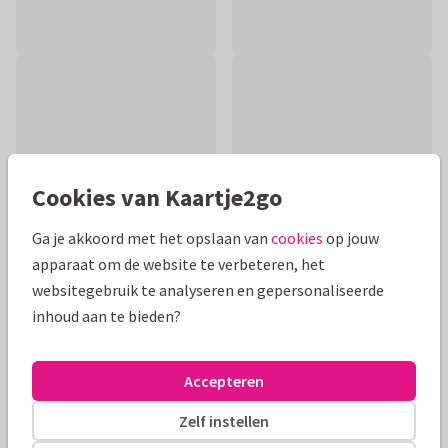
Cookies van Kaartje2go
Ga je akkoord met het opslaan van
cookies
op jouw
apparaat om de website te verbeteren, het
websitegebruik te analyseren en gepersonaliseerde
inhoud aan te bieden?
Productinformatie
Hip getekende verjaardagskaart met een grappig hondje en
Accepteren
een feesthoedje die relaxed in een cocktailglas ligt. Proost
op de jarige!
Zelf instellen