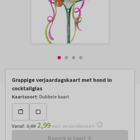
Grappige verjaardagskaart met hond in
cocktailglas
Vanaf:
€ 2,99
excl. verzendkosten
Kaartsoort
:
Dubbele kaart
2,99
Vanaf
:
3,09
excl. verzendkosten
Bewerk je kaart