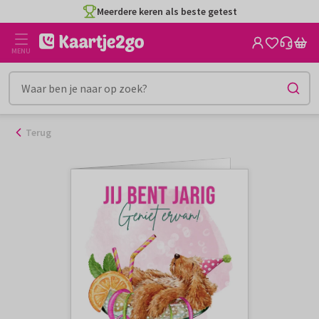
Ga
Meerdere keren als beste getest
naar
de
MENU
inhoud
Terug