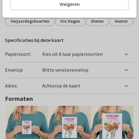
Weigeren
Alle kaarten zijn helemaal naar wens aan te passen
Verjaardagskaarten
Iris Hagen
Dieren
Humor
Specificaties bij deze kaart
Papiersoort:
Kies uit 6 luxe papiersoorten
Envelop:
Witte vensterenvelop
Adres:
Achterop de kaart
Formaten