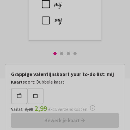
Grappige valentijnskaart your to-do list: mij
Vanaf:
€ 2,99
excl. verzendkosten
Kaartsoort
:
Dubbele kaart
2,99
Vanaf
:
3,09
excl. verzendkosten
Bewerk je kaart