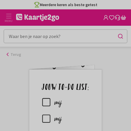
Ga
Meerdere keren als beste getest
naar
de
MENU
inhoud
Terug