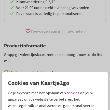
Klantwaardering 9.2/10
Voor 21:00 uur besteld = vandaag verzonden
Deze kaart is volledig te personaliseren
Toevoegen aan mijn favorieten
Productinformatie
Grappige valentijnskaart met een knipoog. Jouw to-do list:
mij!
Alle kaarten zijn helemaal naar wens aan te passen
Cookies van Kaartje2go
Valentijnskaarten
ilse
Man
Vrouw
Humor
Ga je akkoord met het opslaan van
cookies
op jouw
apparaat om de website te verbeteren, het
Specificaties bij deze kaart
websitegebruik te analyseren en gepersonaliseerde