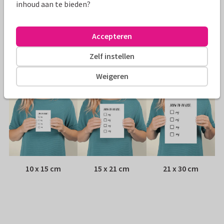
Papiersoort:
Kies uit 6 luxe papiersoorten
inhoud aan te bieden?
Envelop:
Witte vensterenvelop
Accepteren
Adres:
Achterop de kaart
Zelf instellen
Formaten
Weigeren
10 x 15 cm
15 x 21 cm
21 x 30 cm