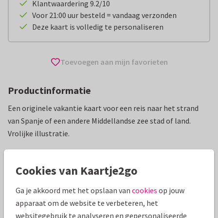
Klantwaardering 9.2/10
Voor 21:00 uur besteld = vandaag verzonden
Deze kaart is volledig te personaliseren
Toevoegen aan mijn favorieten
Productinformatie
Een originele vakantie kaart voor een reis naar het strand
van Spanje of een andere Middellandse zee stad of land.
Vrolijke illustratie.
Alle kaarten zijn helemaal naar wens aan te passen
Cookies van Kaartje2go
Vakantiekaarten
Caroline Bonne Müller
Fijne vakantie
Ga je akkoord met het opslaan van
cookies
op jouw
apparaat om de website te verbeteren, het
Specificaties bij deze kaart
websitegebruik te analyseren en gepersonaliseerde