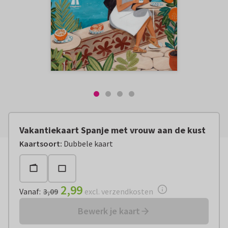
Vakantiekaart Spanje met vrouw aan de kust
Vanaf:
€ 2,99
excl. verzendkosten
Kaartsoort
:
Dubbele kaart
2,99
Vanaf
:
3,09
excl. verzendkosten
Bewerk je kaart