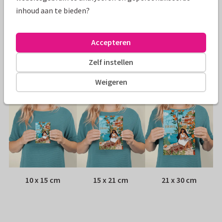
inhoud aan te bieden?
Papiersoort:
Kies uit 6 luxe papiersoorten
Envelop:
Witte vensterenvelop
Accepteren
Zelf instellen
Adres:
Achterop de kaart
Weigeren
Formaten
10 x 15 cm
15 x 21 cm
21 x 30 cm