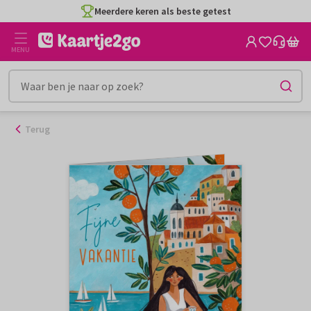
Ga
Meerdere keren als beste getest
naar
de
MENU
inhoud
Terug