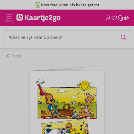
Ga
Meerdere keren als beste getest
naar
de
MENU
inhoud
Terug