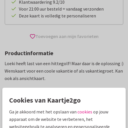
Klantwaardering 9.2/10
Voor 21:00 uur besteld = vandaag verzonden
Deze kaart is volledig te personaliseren
Toevoegen aan mijn favorieten
Productinformatie
Loeki heeft last van een hittegolf! Maar daar is de oplossing :)
Wenskaart voor een coole vakantie of als vakantiegroet. Kan
ook als ansichtkaart.
Alle kaarten zijn helemaal naar wens aan te passen
Cookies van Kaartje2go
Vakantiekaarten
Geesink Studio
Fijne vakantie
Ne
Ga je akkoord met het opslaan van
cookies
op jouw
apparaat om de website te verbeteren, het
Specificaties bij deze kaart
websitegebruik te analyseren en gepersonaliseerde