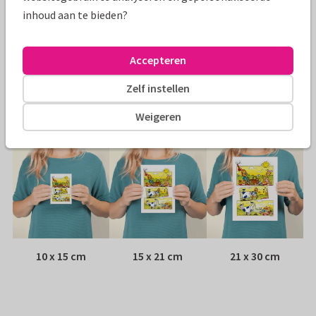
inhoud aan te bieden?
Papiersoort:
Kies uit 6 luxe papiersoorten
Envelop:
Witte vensterenvelop
Accepteren
Zelf instellen
Adres:
Achterop de kaart
Weigeren
Formaten
10 x 15 cm
15 x 21 cm
21 x 30 cm