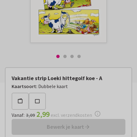
Vakantie strip Loeki hittegolf koe - A
Vanaf:
€ 2,99
excl. verzendkosten
Kaartsoort
:
Dubbele kaart
2,99
Vanaf
:
3,09
excl. verzendkosten
Bewerk je kaart