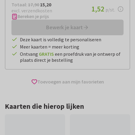
Totaal:
€ 15,20
Totaal:
17,90
15,20
€ 1,52
1,52
per stuk
p/st.
excl. verzendkosten
Bereken je prijs
Bewerk je kaart
Deze kaart is volledig te personaliseren
Meer kaarten = meer korting
Ontvang
GRATIS
een proefdruk van je ontwerp of
plaats direct je bestelling
Toevoegen aan mijn favorieten
Kaarten die hierop lijken