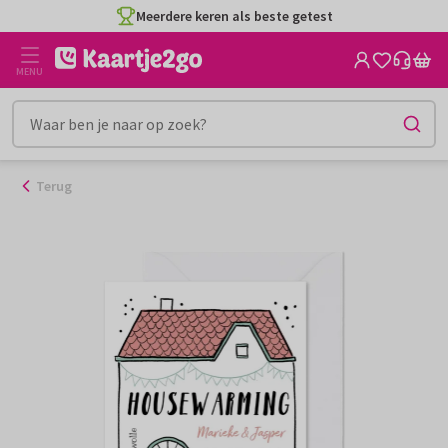
Ga
Meerdere keren als beste getest
naar
de
MENU
inhoud
Terug