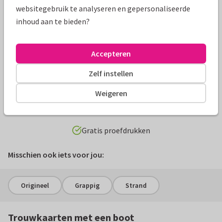
websitegebruik te analyseren en gepersonaliseerde
inhoud aan te bieden?
Accepteren
1
2
Zelf instellen
Weigeren
Filter & Zoek
Gratis proefdrukken
Misschien ook iets voor jou:
Origineel
Grappig
Strand
Trouwkaarten met een boot