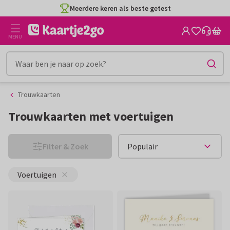
Ga
Ga
Meerdere keren als beste getest
naar
naar
de
het
MENU
inhoud
filter
Trouwkaarten
Trouwkaarten met voertuigen
Filter & Zoek
Voertuigen