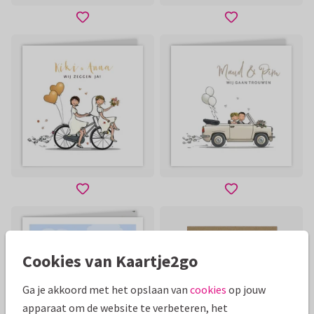
Cookies van Kaartje2go
Ga je akkoord met het opslaan van
cookies
op jouw
apparaat om de website te verbeteren, het