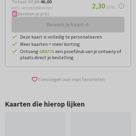
Totaal:
€ 46,00
Totaal:
57,80
46,00
€ 2,30
2,30
per stuk
p/st.
excl. verzendkosten
Bereken je prijs
Bewerk je kaart
Deze kaart is volledig te personaliseren
Meer kaarten = meer korting
Ontvang
GRATIS
een proefdruk van je ontwerp of
plaats direct je bestelling
Toevoegen aan mijn favorieten
Kaarten die hierop lijken