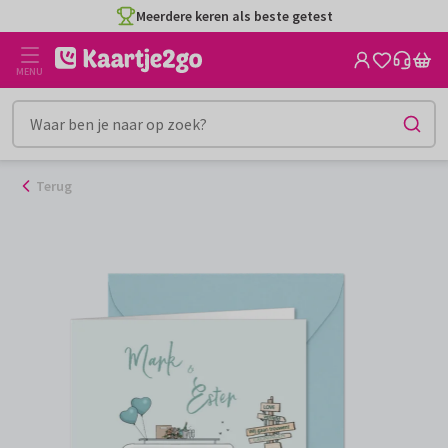
Ga
Meerdere keren als beste getest
naar
de
MENU
inhoud
Terug