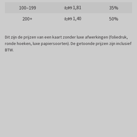
1,81
100–199
35%
2,89
1,40
200+
50%
2,89
Dit zijn de prijzen van een kaart zonder luxe afwerkingen (foliedruk,
ronde hoeken, luxe papiersoorten). De getoonde prijzen zijn inclusief
BTW.