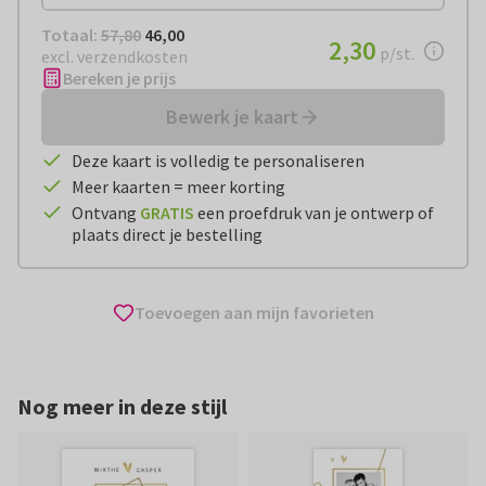
Totaal:
€ 46,00
Totaal:
57,80
46,00
€ 2,30
2,30
per stuk
p/st.
excl. verzendkosten
Bereken je prijs
Bewerk je kaart
Deze kaart is volledig te personaliseren
Meer kaarten = meer korting
Ontvang
GRATIS
een proefdruk van je ontwerp of
plaats direct je bestelling
Toevoegen aan mijn favorieten
Nog meer in deze stijl