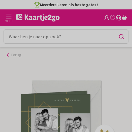
Ga
Meerdere keren als beste getest
naar
de
MENU
inhoud
Terug