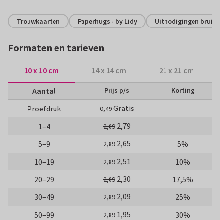
Trouwkaarten
Paperhugs - by Lidy
Uitnodigingen bruilof
Formaten en tarieven
10 x 10 cm
14 x 14 cm
21 x 21 cm
Aantal
Prijs p/s
Korting
Gratis
Proefdruk
0,49
2,79
1–4
2,89
2,65
5–9
5%
2,89
2,51
10–19
10%
2,89
2,30
20–29
17,5%
2,89
2,09
30–49
25%
2,89
1,95
50–99
30%
2,89