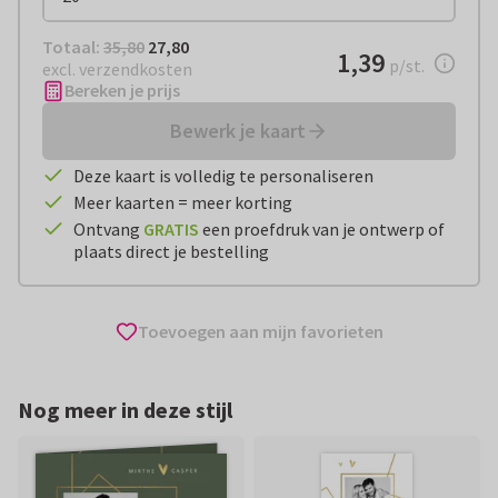
Totaal:
€ 27,80
Totaal:
35,80
27,80
€ 1,39
1,39
per stuk
p/st.
excl. verzendkosten
Bereken je prijs
Bewerk je kaart
Deze kaart is volledig te personaliseren
Meer kaarten = meer korting
Ontvang
GRATIS
een proefdruk van je ontwerp of
plaats direct je bestelling
Toevoegen aan mijn favorieten
Nog meer in deze stijl