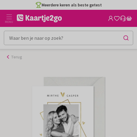
Ga
Meerdere keren als beste getest
naar
de
MENU
inhoud
Terug