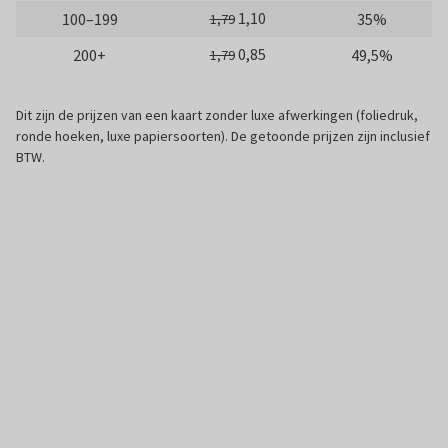
1,10
100–199
35%
1,79
0,85
200+
49,5%
1,79
Dit zijn de prijzen van een kaart zonder luxe afwerkingen (foliedruk,
ronde hoeken, luxe papiersoorten). De getoonde prijzen zijn inclusief
BTW.