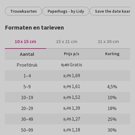
Trouwkaarten
Paperhugs - by Lidy
Save the date kaarte
Formaten en tarieven
10 x 15 cm
15 x 21 cm
21 x 30 cm
Aantal
Prijs p/s
Korting
Gratis
Proefdruk
0,49
1,69
1–4
1,79
1,61
5–9
4,5%
1,79
1,52
10–19
10%
1,79
1,39
20–29
18%
1,79
1,27
30–49
25%
1,79
1,18
50–99
30%
1,79