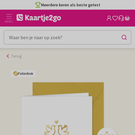
Ga
Meerdere keren als beste getest
naar
de
MENU
inhoud
Terug
Foliedruk
Foliedruk
Foliedruk
Foliedruk
Foliedruk
Foliedruk