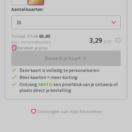
Aantal kaarten
:
Totaal:
€ 65,80
Totaal:
77,60
65,80
€ 3,29
3,29
per stuk
p/st.
excl. verzendkosten
Bereken je prijs
Bewerk je kaart
Deze kaart is volledig te personaliseren
Meer kaarten = meer korting
Ontvang
GRATIS
een proefdruk van je ontwerp of
plaats direct je bestelling
Toevoegen aan mijn favorieten