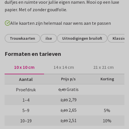
duifjes en ruimte voor jullie eigen namen. Mooi op een luxe
papier. Met of zonder goudfolie.
Alle kaarten zijn helemaal naar wens aan te passen
Trouwkaarten
ilse
Uitnodigingen bruiloft
Klassiek
Formaten en tarieven
10 x 10 cm
14 x 14 cm
21 x 21 cm
Aantal
Prijs p/s
Korting
Gratis
Proefdruk
0,49
2,79
1–4
2,89
2,65
5–9
5%
2,89
2,51
10–19
10%
2,89