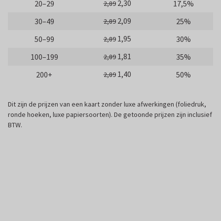
2,30
20–29
17,5%
2,89
2,09
30–49
25%
2,89
1,95
50–99
30%
2,89
1,81
100–199
35%
2,89
1,40
200+
50%
2,89
Dit zijn de prijzen van een kaart zonder luxe afwerkingen (foliedruk,
ronde hoeken, luxe papiersoorten). De getoonde prijzen zijn inclusief
BTW.