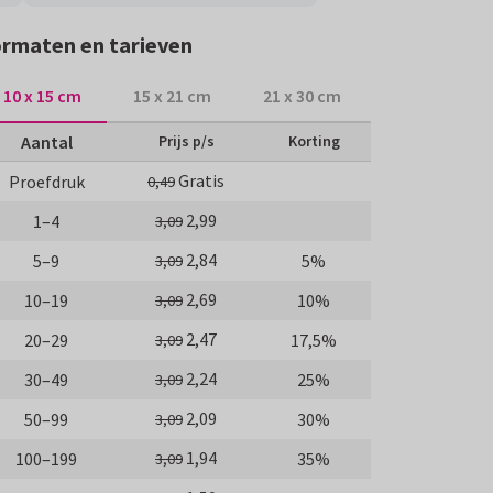
rmaten en tarieven
10 x 15 cm
15 x 21 cm
21 x 30 cm
Aantal
Prijs p/s
Korting
Gratis
Proefdruk
0,49
2,99
1–4
3,09
2,84
5–9
5%
3,09
2,69
10–19
10%
3,09
2,47
20–29
17,5%
3,09
2,24
30–49
25%
3,09
2,09
50–99
30%
3,09
1,94
100–199
35%
3,09