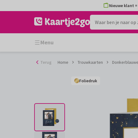
Ga
Nieuwe klant = 
naar
de
inhoud
Menu
Terug
Home
Trouwkaarten
Donkerblauwe 
Foliedruk
Foliedruk
Foliedruk
Foliedruk
Foliedruk
Foliedruk