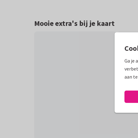
Mooie extra's bij je kaart
Coo
Ga je 
verbet
aan te