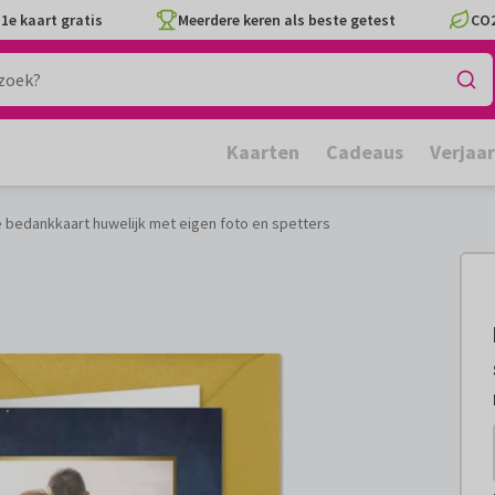
1e kaart gratis
Meerdere keren als beste getest
CO2
Kaarten
Cadeaus
Verjaa
bedankkaart huwelijk met eigen foto en spetters