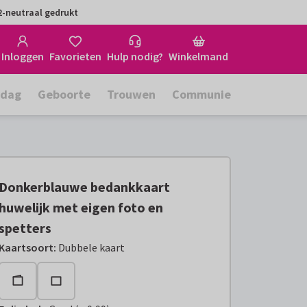
-neutraal gedrukt
Inloggen
Favorieten
Hulp nodig?
Winkelmand
rdag
Geboorte
Trouwen
Communie
Donkerblauwe bedankkaart
huwelijk met eigen foto en
spetters
Kaartsoort
:
Dubbele kaart