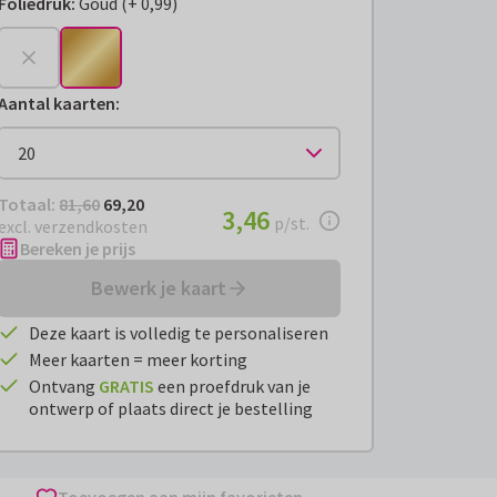
Foliedruk
:
Goud
(
+
0,99
)
+
€ 0,99
Aantal kaarten
:
Totaal:
€ 69,20
Totaal:
81,60
69,20
€ 3,46
3,46
per stuk
p/st.
excl. verzendkosten
Bereken je prijs
Bewerk je kaart
Deze kaart is volledig te personaliseren
Meer kaarten = meer korting
Ontvang
GRATIS
een proefdruk van je
ontwerp of plaats direct je bestelling