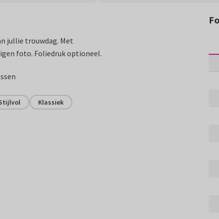
Fo
n jullie trouwdag. Met
gen foto. Foliedruk optioneel.
assen
Stijlvol
Klassiek