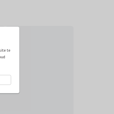
ite te
oud