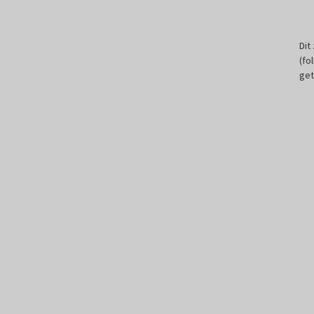
Dit
(fo
get