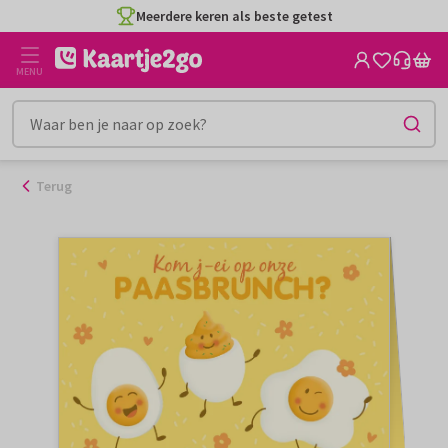
Ga
Meerdere keren als beste getest
naar
de
MENU
inhoud
Terug