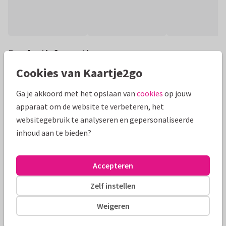
Productinformatie
Cookies van Kaartje2go
Grappige illustratie in lente kleuren van een spiegelei, een
gekookt en een gevuld ei met vrolijke bloemetjes, hartjes en
Ga je akkoord met het opslaan van
cookies
op jouw
confetti spikkels.
apparaat om de website te verbeteren, het
websitegebruik te analyseren en gepersonaliseerde
Alle kaarten zijn helemaal naar wens aan te passen
inhoud aan te bieden?
Paaskaarten
Creagaat
Uitnodiging
Grappig
Accepteren
Formaten en tarieven
Zelf instellen
10 x 15 cm
15 x 21 cm
21 x 30 cm
Weigeren
Aantal
Prijs p/s
Korting