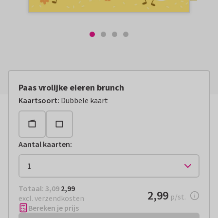
Paas vrolijke eieren brunch
Kaartsoort
:
Dubbele kaart
Aantal kaarten
:
Totaal:
€ 2,99
Totaal:
3,09
2,99
€ 2,99
2,99
per stuk
p/st.
excl. verzendkosten
Bereken je prijs