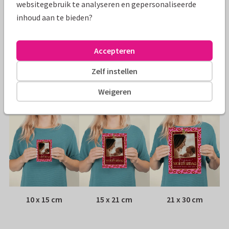
websitegebruik te analyseren en gepersonaliseerde
Specificaties bij deze kaart
inhoud aan te bieden?
Papiersoort:
Kies uit 6 luxe papiersoorten
Accepteren
Envelop:
Witte vensterenvelop
Zelf instellen
Adres:
Achterop de kaart
Weigeren
Formaten
10 x 15 cm
15 x 21 cm
21 x 30 cm