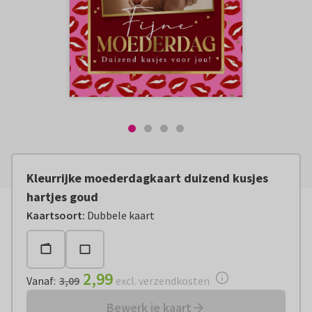
Kleurrijke moederdagkaart duizend kusjes
hartjes goud
Vanaf:
€ 2,99
excl. verzendkosten
Kaartsoort
:
Dubbele kaart
2,99
Vanaf
:
3,09
excl. verzendkosten
Bewerk je kaart