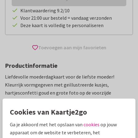
Klantwaardering 9.2/10
Voor 21:00 uur besteld = vandaag verzonden
Deze kaart is volledig te personaliseren
Toevoegen aan mijn favorieten
Productinformatie
Liefdevolle moederdagkaart voor de liefste moeder!
Kleurrijk vormgegeven met geïllustreerde kusjes,
hartjesconfetti goud en grote foto op de voorzijde
Alle kaarten zijn helemaal naar wens aan te passen
Cookies van Kaartje2go
Moederdag kaarten
Renee geeft vorm
Eerste Moederdag
Ga je akkoord met het opslaan van
cookies
op jouw
apparaat om de website te verbeteren, het