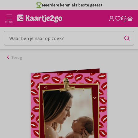
Ga
Meerdere keren als beste getest
naar
de
MENU
inhoud
Terug