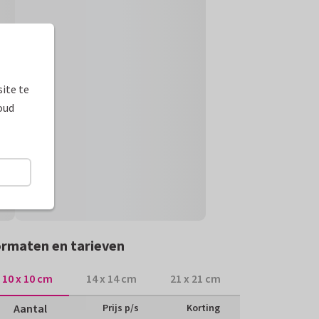
ite te
oud
rmaten en tarieven
10 x 10 cm
14 x 14 cm
21 x 21 cm
Aantal
Prijs p/s
Korting