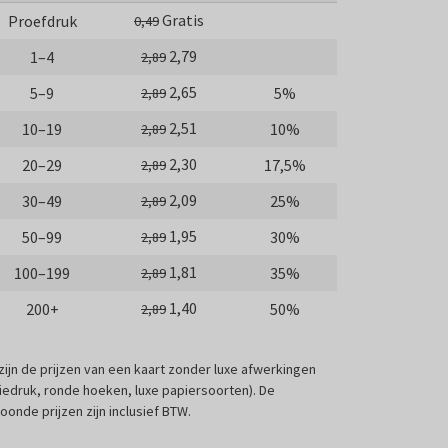
Gratis
Proefdruk
0,49
2,79
1–4
2,89
2,65
5–9
5%
2,89
2,51
10–19
10%
2,89
2,30
20–29
17,5%
2,89
2,09
30–49
25%
2,89
1,95
50–99
30%
2,89
1,81
100–199
35%
2,89
1,40
200+
50%
2,89
 zijn de prijzen van een kaart zonder luxe afwerkingen
liedruk, ronde hoeken, luxe papiersoorten). De
oonde prijzen zijn inclusief BTW.