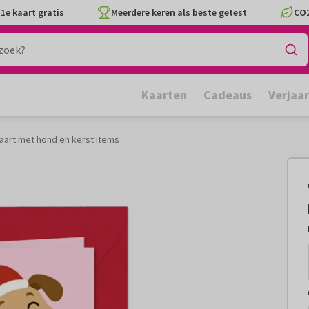
1e kaart gratis
Meerdere keren als beste getest
CO2
Kaarten
Cadeaus
Verjaa
kaart met hond en kerst items