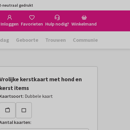
-neutraal gedrukt
Inloggen
Favorieten
Hulp nodig?
Winkelmand
rdag
Geboorte
Trouwen
Communie
Vrolijke kerstkaart met hond en
kerst items
Kaartsoort
:
Dubbele kaart
Aantal kaarten
: