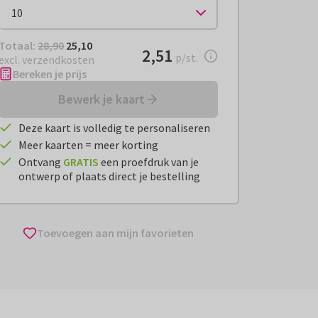
Totaal:
€ 25,10
Totaal:
28,90
25,10
€ 2,51
2,51
per stuk
p/st.
excl. verzendkosten
Bereken je prijs
Bewerk je kaart
Deze kaart is volledig te personaliseren
Meer kaarten = meer korting
Ontvang
GRATIS
een proefdruk van je
ontwerp of plaats direct je bestelling
Toevoegen aan mijn favorieten