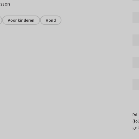
assen
Voor kinderen
Hond
Dit
(fo
get