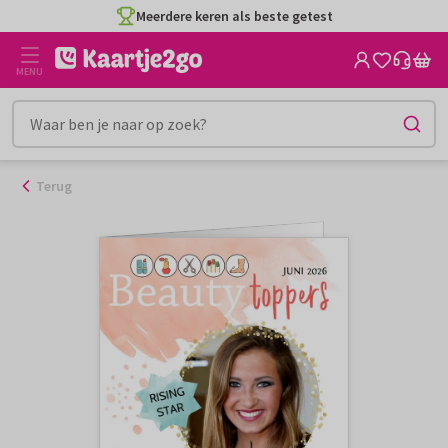
Ga
Meerdere keren als beste getest
naar
de
MENU
inhoud
Terug