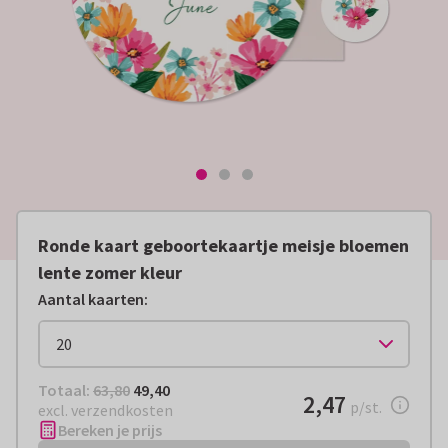
Ronde kaart geboortekaartje meisje bloemen
lente zomer kleur
Aantal kaarten
:
Totaal:
€ 49,40
Totaal:
63,80
49,40
€ 2,47
2,47
per stuk
p/st.
excl. verzendkosten
Bereken je prijs