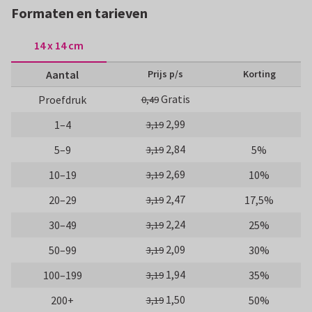
Formaten en tarieven
14 x 14 cm
Aantal
Prijs p/s
Korting
Gratis
Proefdruk
0,49
2,99
1–4
3,19
2,84
5–9
5%
3,19
2,69
10–19
10%
3,19
2,47
20–29
17,5%
3,19
2,24
30–49
25%
3,19
2,09
50–99
30%
3,19
1,94
100–199
35%
3,19
1,50
200+
50%
3,19