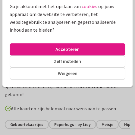
Ga je akkoord met het opslaan van
cookies
op jouw
apparaat om de website te verbeteren, het
websitegebruik te analyseren en gepersonaliseerde
inhoud aan te bieden?
Accepteren
Zelf instellen
Productinformatie
Weigeren
Een kleurrijk en origineel geboortekaartje in ronde vorm,
speciaal voor een meisje dat in de lente of zomer wordt
geboren!
Alle kaarten zijn helemaal naar wens aan te passen
Geboortekaartjes
Paperhugs - by Lidy
Meisje
Hip e