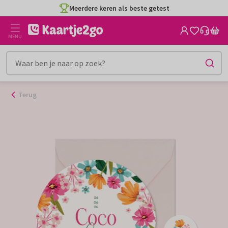
Ga
Meerdere keren als beste getest
naar
de
MENU
inhoud
Terug