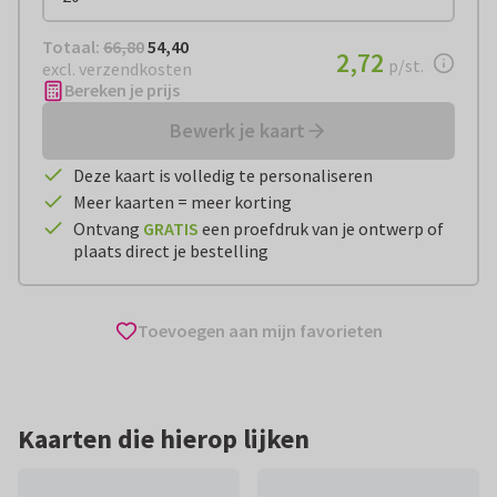
Totaal:
€ 54,40
Totaal:
66,80
54,40
€ 2,72
2,72
per stuk
p/st.
excl. verzendkosten
Bereken je prijs
Bewerk je kaart
Deze kaart is volledig te personaliseren
Meer kaarten = meer korting
Ontvang
GRATIS
een proefdruk van je ontwerp of
plaats direct je bestelling
Toevoegen aan mijn favorieten
Kaarten die hierop lijken