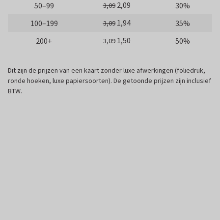
2,09
50–99
30%
3,09
1,94
100–199
35%
3,09
1,50
200+
50%
3,09
Dit zijn de prijzen van een kaart zonder luxe afwerkingen (foliedruk,
ronde hoeken, luxe papiersoorten). De getoonde prijzen zijn inclusief
BTW.