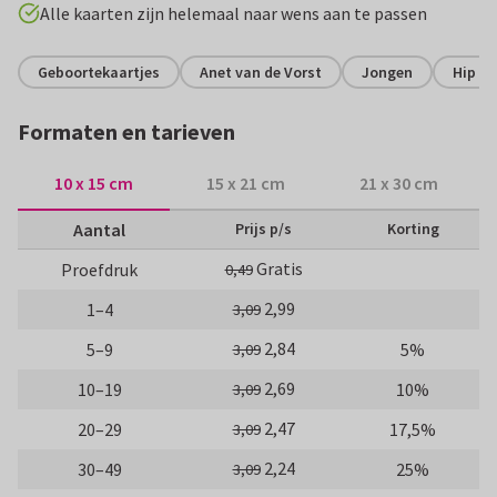
Alle kaarten zijn helemaal naar wens aan te passen
Geboortekaartjes
Anet van de Vorst
Jongen
Hip en
Formaten en tarieven
10 x 15 cm
15 x 21 cm
21 x 30 cm
Aantal
Prijs p/s
Korting
Gratis
Proefdruk
0,49
2,99
1–4
3,09
2,84
5–9
5%
3,09
2,69
10–19
10%
3,09
2,47
20–29
17,5%
3,09
2,24
30–49
25%
3,09