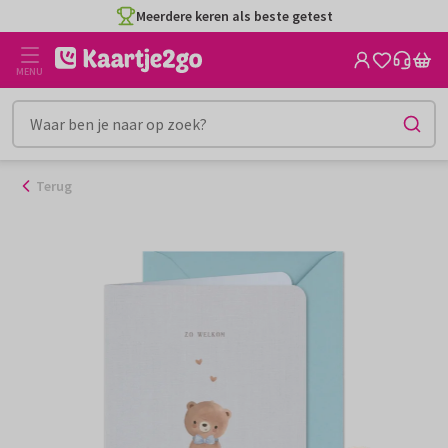
Ga
Meerdere keren als beste getest
naar
de
MENU
inhoud
Terug