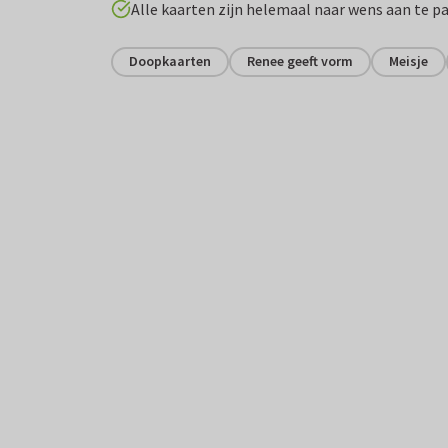
Alle kaarten zijn helemaal naar wens aan te p
Doopkaarten
Renee geeft vorm
Meisje