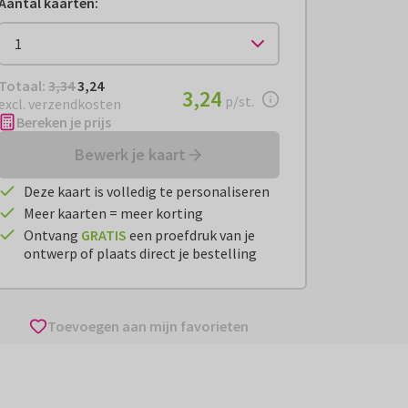
Aantal kaarten
:
Totaal:
€ 3,24
Totaal:
3,34
3,24
€ 3,24
3,24
per stuk
p/st.
excl. verzendkosten
Bereken je prijs
Bewerk je kaart
Deze kaart is volledig te personaliseren
Meer kaarten = meer korting
Ontvang
GRATIS
een proefdruk van je
ontwerp of plaats direct je bestelling
Toevoegen aan mijn favorieten