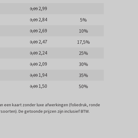
2,99
3,09
2,84
5%
3,09
2,69
10%
3,09
2,47
17,5%
3,09
2,24
25%
3,09
2,09
30%
3,09
1,94
35%
3,09
1,50
50%
3,09
 van een kaart zonder luxe afwerkingen (foliedruk, ronde
soorten). De getoonde prijzen zijn inclusief BTW.