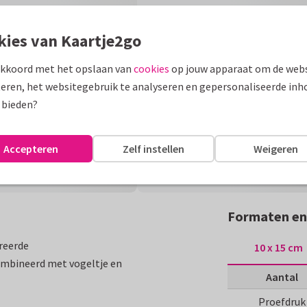
kies van Kaartje2go
akkoord met het opslaan van
cookies
op jouw apparaat om de webs
eren, het websitegebruik te analyseren en gepersonaliseerde inh
 bieden?
Accepteren
Zelf instellen
Weigeren
Formaten en
reerde
10 x 15 cm
mbineerd met vogeltje en
Aantal
Proefdruk