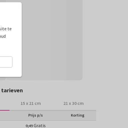
ite te
oud
 tarieven
15 x 21 cm
21 x 30 cm
Prijs p/s
Korting
Gratis
0,49