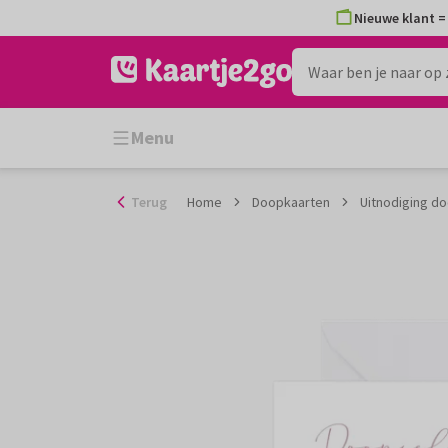
Ga
Nieuwe klant = 
naar
de
inhoud
Menu
Terug
Home
Doopkaarten
Uitnodiging do