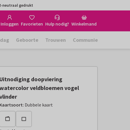
-neutraal gedrukt
Inloggen
Favorieten
Hulp nodig?
Winkelmand
rdag
Geboorte
Trouwen
Communie
Uitnodiging doopviering
watercolor veldbloemen vogel
vlinder
Kaartsoort
:
Dubbele kaart