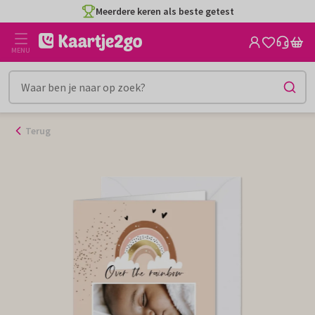
Ga
Meerdere keren als beste getest
naar
de
MENU
inhoud
Terug