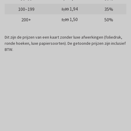
1,94
100–199
35%
3,09
1,50
200+
50%
3,09
Dit zijn de prijzen van een kaart zonder luxe afwerkingen (foliedruk,
ronde hoeken, luxe papiersoorten). De getoonde prijzen zijn inclusief
BTW.