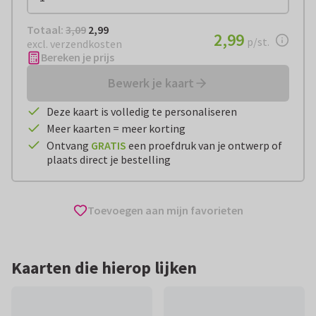
Totaal:
€ 2,99
Totaal:
3,09
2,99
€ 2,99
2,99
per stuk
p/st.
excl. verzendkosten
Bereken je prijs
Bewerk je kaart
Deze kaart is volledig te personaliseren
Meer kaarten = meer korting
Ontvang
GRATIS
een proefdruk van je ontwerp of
plaats direct je bestelling
Toevoegen aan mijn favorieten
Kaarten die hierop lijken