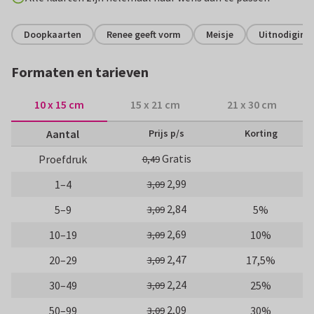
Doopkaarten
Renee geeft vorm
Meisje
Uitnodiging
Formaten en tarieven
10 x 15 cm
15 x 21 cm
21 x 30 cm
Aantal
Prijs p/s
Korting
Gratis
Proefdruk
0,49
2,99
1–4
3,09
2,84
5–9
5%
3,09
2,69
10–19
10%
3,09
2,47
20–29
17,5%
3,09
2,24
30–49
25%
3,09
2,09
50–99
30%
3,09