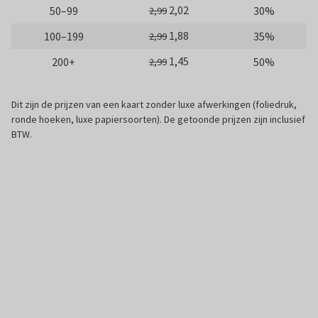
2,02
50–99
30%
2,99
1,88
100–199
35%
2,99
1,45
200+
50%
2,99
Dit zijn de prijzen van een kaart zonder luxe afwerkingen (foliedruk,
ronde hoeken, luxe papiersoorten). De getoonde prijzen zijn inclusief
BTW.