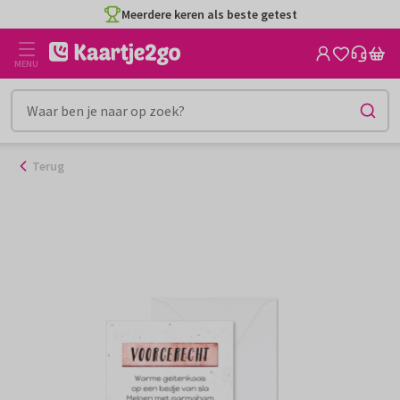
Ga
Meerdere keren als beste getest
naar
de
MENU
inhoud
Terug