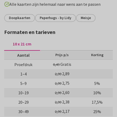
Alle kaarten zijn helemaal naar wens aan te passen
Doopkaarten
Paperhugs - by Lidy
Meisje
Formaten en tarieven
10 x 21 cm
Aantal
Prijs p/s
Korting
Gratis
Proefdruk
0,49
2,89
1–4
2,99
2,75
5–9
5%
2,99
2,60
10–19
10%
2,99
2,38
20–29
17,5%
2,99
2,17
30–49
25%
2,99