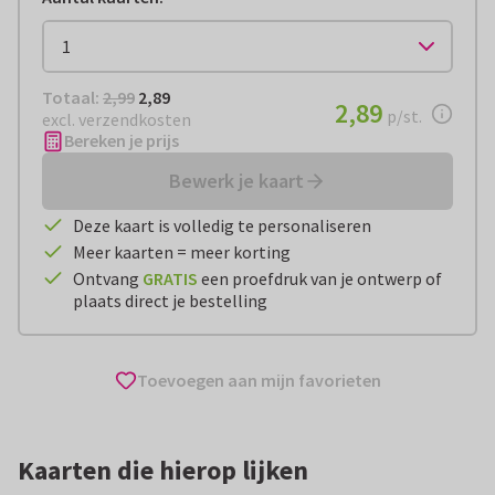
Totaal:
€ 2,89
Totaal:
2,99
2,89
€ 2,89
2,89
per stuk
p/st.
excl. verzendkosten
Bereken je prijs
Bewerk je kaart
Deze kaart is volledig te personaliseren
Meer kaarten = meer korting
Ontvang
GRATIS
een proefdruk van je ontwerp of
plaats direct je bestelling
Toevoegen aan mijn favorieten
Kaarten die hierop lijken