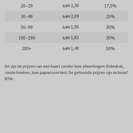
2,30
20–29
17,5%
2,89
2,09
30–49
25%
2,89
1,95
50–99
30%
2,89
1,81
100–199
35%
2,89
1,40
200+
50%
2,89
Dit zijn de prijzen van een kaart zonder luxe afwerkingen (foliedruk,
ronde hoeken, luxe papiersoorten). De getoonde prijzen zijn inclusief
BTW.