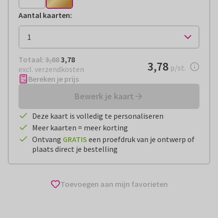
Aantal kaarten
:
Totaal:
€ 3,78
Totaal:
3,88
3,78
€ 3,78
3,78
per stuk
p/st.
excl. verzendkosten
Bereken je prijs
Bewerk je kaart
Deze kaart is volledig te personaliseren
Meer kaarten = meer korting
Ontvang
GRATIS
een proefdruk van je ontwerp of
plaats direct je bestelling
Toevoegen aan mijn favorieten