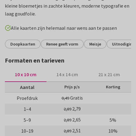
kleine bloemetjes in zachte kleuren, moderne typografie en
laag goudfolie.
Alle kaarten zijn helemaal naar wens aan te passen
Doopkaarten
Renee geeft vorm
Meisje
Uitnodiging
Formaten en tarieven
10 x 10 cm
14 x 14 cm
21 x 21 cm
Aantal
Prijs p/s
Korting
Gratis
Proefdruk
0,49
2,79
1–4
2,89
2,65
5–9
5%
2,89
2,51
10–19
10%
2,89