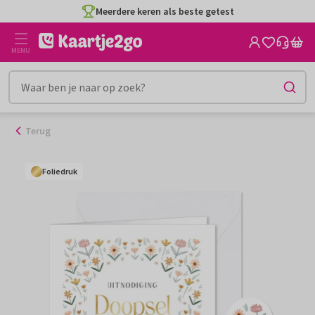
Ga
Meerdere keren als beste getest
naar
de
MENU
inhoud
Terug
Foliedruk
Foliedruk
Foliedruk
Foliedruk
Foliedruk