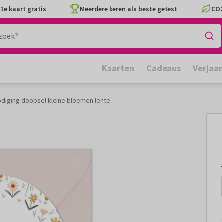
1e kaart gratis
Meerdere keren als beste getest
CO2
Kaarten
Cadeaus
Verjaa
odiging doopsel kleine bloemen lente