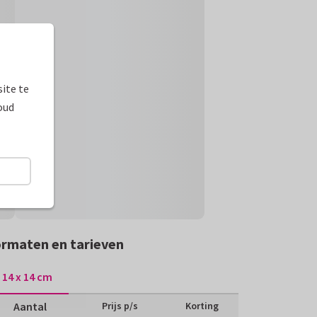
ite te
oud
rmaten en tarieven
14 x 14 cm
Aantal
Prijs p/s
Korting