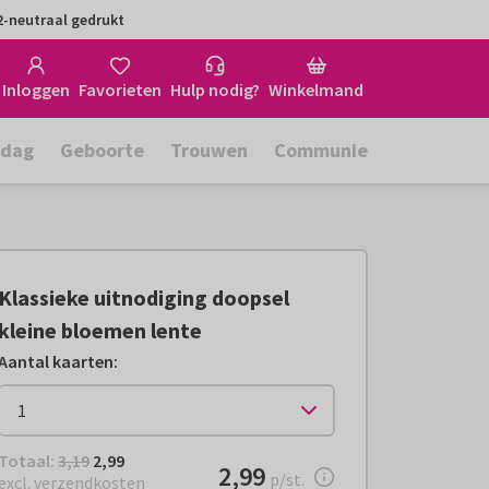
-neutraal gedrukt
Inloggen
Favorieten
Hulp nodig?
Winkelmand
rdag
Geboorte
Trouwen
Communie
Klassieke uitnodiging doopsel
kleine bloemen lente
Aantal kaarten
:
Totaal:
€ 2,99
Totaal:
3,19
2,99
€ 2,99
2,99
per stuk
p/st.
excl. verzendkosten