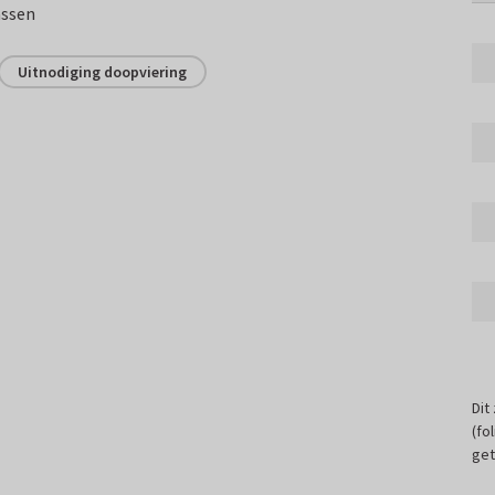
assen
Uitnodiging doopviering
Dit
(fo
get