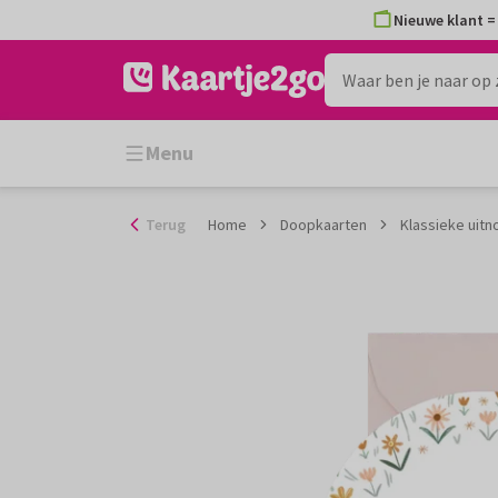
Ga
Nieuwe klant = 
naar
de
inhoud
Menu
Terug
Home
Doopkaarten
Klassieke uitn