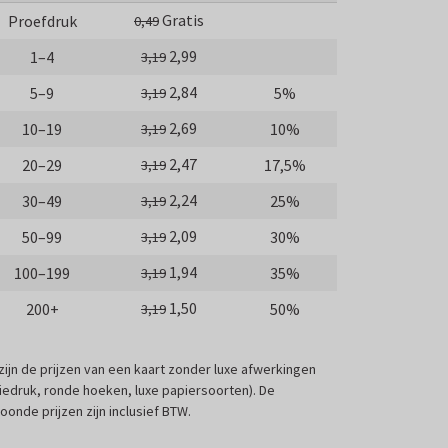
Gratis
Proefdruk
0,49
2,99
1–4
3,19
2,84
5–9
5%
3,19
2,69
10–19
10%
3,19
2,47
20–29
17,5%
3,19
2,24
30–49
25%
3,19
2,09
50–99
30%
3,19
1,94
100–199
35%
3,19
1,50
200+
50%
3,19
 zijn de prijzen van een kaart zonder luxe afwerkingen
liedruk, ronde hoeken, luxe papiersoorten). De
oonde prijzen zijn inclusief BTW.