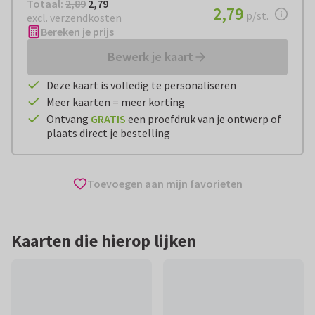
Totaal:
€ 2,79
Totaal:
2,89
2,79
€ 2,79
2,79
per stuk
p/st.
excl. verzendkosten
Bereken je prijs
Bewerk je kaart
Deze kaart is volledig te personaliseren
Meer kaarten = meer korting
Ontvang
GRATIS
een proefdruk van je ontwerp of
plaats direct je bestelling
Toevoegen aan mijn favorieten
Kaarten die hierop lijken