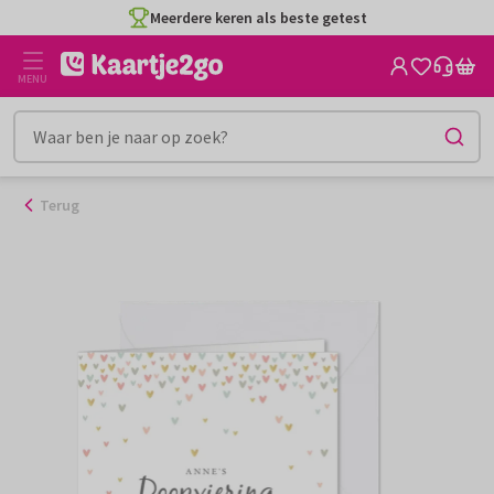
Ga
Meerdere keren als beste getest
naar
de
MENU
inhoud
Terug