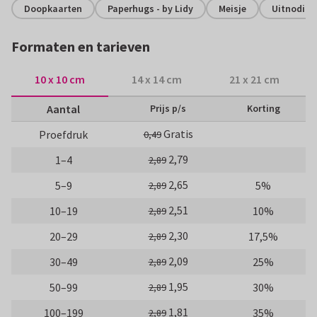
Doopkaarten
Paperhugs - by Lidy
Meisje
Uitnodigi
Formaten en tarieven
10 x 10 cm
14 x 14 cm
21 x 21 cm
Aantal
Prijs p/s
Korting
Gratis
Proefdruk
0,49
2,79
1–4
2,89
2,65
5–9
5%
2,89
2,51
10–19
10%
2,89
2,30
20–29
17,5%
2,89
2,09
30–49
25%
2,89
1,95
50–99
30%
2,89
1,81
100–199
35%
2,89