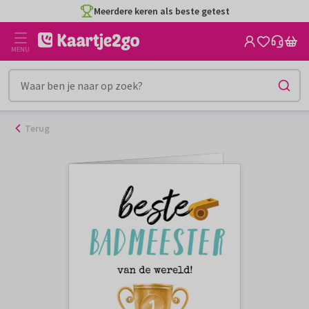
Ga
Meerdere keren als beste getest
naar
de
MENU
inhoud
Terug