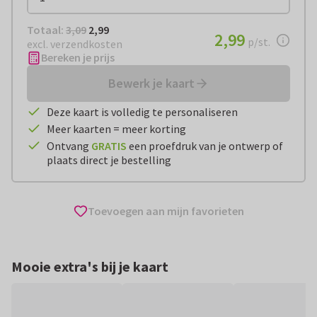
Totaal:
€ 2,99
Totaal:
3,09
2,99
€ 2,99
2,99
per stuk
p/st.
excl. verzendkosten
Bereken je prijs
Bewerk je kaart
Deze kaart is volledig te personaliseren
Meer kaarten = meer korting
Ontvang
GRATIS
een proefdruk van je ontwerp of
plaats direct je bestelling
Toevoegen aan mijn favorieten
Mooie extra's bij je kaart