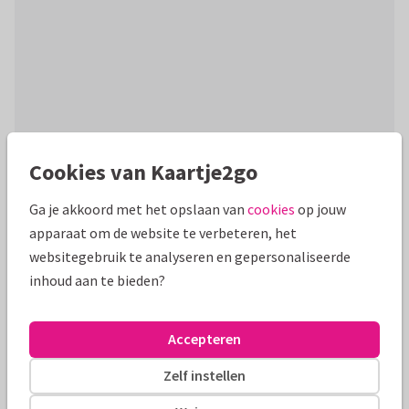
Cookies van Kaartje2go
Productinformatie
Ga je akkoord met het opslaan van
cookies
op jouw
Een bedankkaartje speciaal voor de beste badmeester! Met
apparaat om de website te verbeteren, het
water en spetters. De tekst is volledig naar wens aan te
websitegebruik te analyseren en gepersonaliseerde
passen.
inhoud aan te bieden?
Alle kaarten zijn helemaal naar wens aan te passen
Accepteren
Bedankkaartjes
Paperhugs - by Lidy
Juf of meester
Zelf instellen
Formaten en tarieven