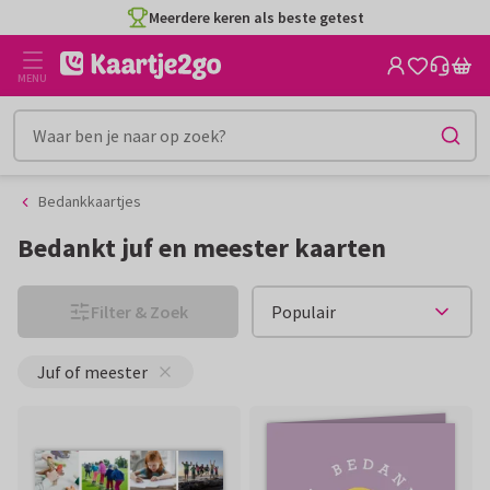
Ga
Ga
naar
naar
de
het
MENU
inhoud
filter
Bedankkaartjes
Bedankt juf en meester kaarten
Filter & Zoek
Juf of meester