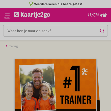
Ga
Meerdere keren als beste getest
naar
de
MENU
inhoud
Terug