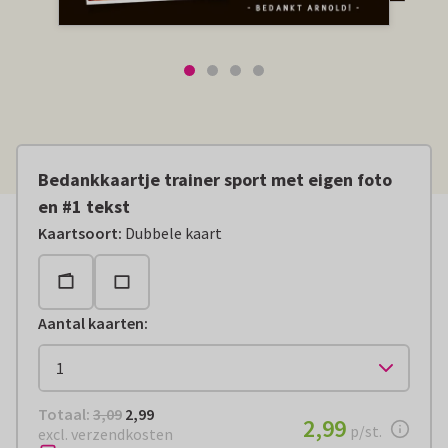
Bedankkaartje trainer sport met eigen foto
en #1 tekst
Kaartsoort
:
Dubbele kaart
Aantal kaarten
:
Totaal:
€ 2,99
Totaal:
3,09
2,99
€ 2,99
2,99
per stuk
p/st.
excl. verzendkosten