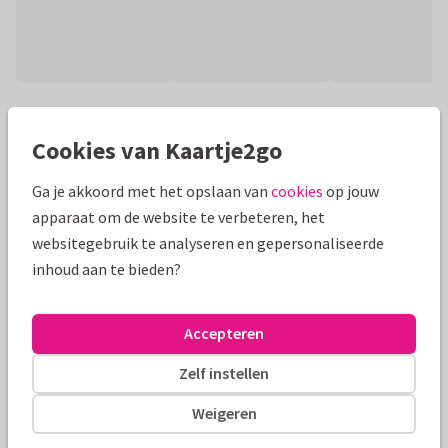
Productinformatie
Cookies van Kaartje2go
Bedank je (sport) trainer met deze leuke bedankt kaart in de
stijl van een oranje Nederlands Elftal shirt. Met ruimte voor
Ga je akkoord met het opslaan van
cookies
op jouw
eigen foto en namen.
apparaat om de website te verbeteren, het
websitegebruik te analyseren en gepersonaliseerde
Alle kaarten zijn helemaal naar wens aan te passen
inhoud aan te bieden?
Bedankkaartjes
ilse
Juf of meester
Accepteren
Formaten en tarieven
Zelf instellen
10 x 15 cm
15 x 21 cm
21 x 30 cm
Weigeren
Aantal
Prijs p/s
Korting