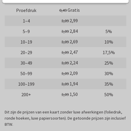
Gratis
Proefdruk
0,49
2,99
1–4
3,09
2,84
5–9
5%
3,09
2,69
10–19
10%
3,09
2,47
20–29
17,5%
3,09
2,24
30–49
25%
3,09
2,09
50–99
30%
3,09
1,94
100–199
35%
3,09
1,50
200+
50%
3,09
Dit zijn de prijzen van een kaart zonder luxe afwerkingen (foliedruk,
ronde hoeken, luxe papiersoorten). De getoonde prijzen zijn inclusief
BTW.