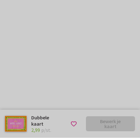
Dubbele
Bewerk je
kaart
kaart
€ 2,99
p/st.
2,99
p/st.