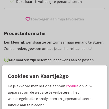
Deze kaart is volledig te personaliseren
Toevoegen aan mijn favorieten
Productinformatie
Een kleurrijk wenskaartje om zomaar naar iemand te sturen.
Zonder reden, gewoon omdat je aan hem/haar denkt!
Alle kaarten zijn helemaal naar wens aan te passen
Wenskaarten
Paperhugs - by Lidy
Zomaar
Ik denk 
Cookies van Kaartje2go
Ga je akkoord met het opslaan van
cookies
op jouw
Specificaties bij deze kaart
apparaat om de website te verbeteren, het
Papiersoort:
Kies uit 6 luxe papiersoorten
websitegebruik te analyseren en gepersonaliseerde
inhoud aan te bieden?