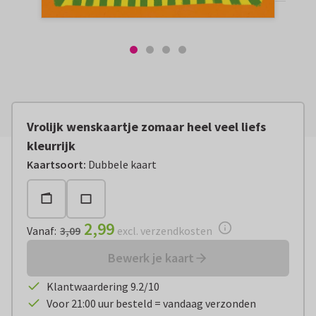
Vrolijk wenskaartje zomaar heel veel liefs
kleurrijk
Vanaf:
€ 2,99
excl. verzendkosten
Kaartsoort
:
Dubbele kaart
2,99
Vanaf
:
3,09
excl. verzendkosten
Bewerk je kaart
Klantwaardering 9.2/10
Voor 21:00 uur besteld = vandaag verzonden