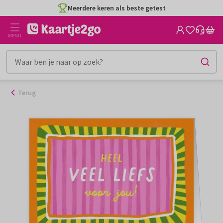
Ga
Meerdere keren als beste getest
naar
de
MENU
inhoud
Terug