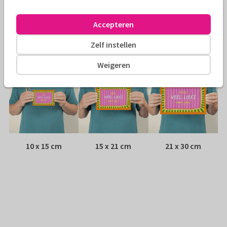
Envelop:
Witte vensterenvelop
Accepteren
Adres:
Achterop de kaart
Zelf instellen
Formaten
Weigeren
10 x 15 cm
15 x 21 cm
21 x 30 cm