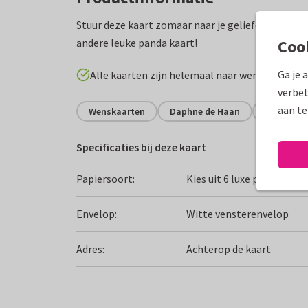
Stuur deze kaart zomaar naar je geliefde. Of pas d
andere leuke panda kaart!
Coo
Ga je 
Alle kaarten zijn helemaal naar wens aan te p
verbet
aan te
Wenskaarten
Daphne de Haan
Zomaar
Specificaties bij deze kaart
Papiersoort:
Kies uit 6 luxe papiersoor
Envelop:
Witte vensterenvelop
Adres:
Achterop de kaart