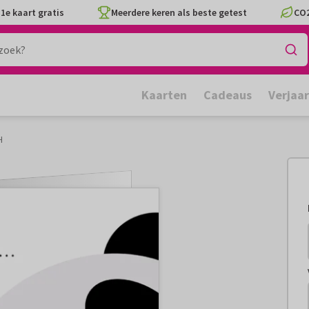
1e kaart gratis
Meerdere keren als beste getest
CO2
Kaarten
Cadeaus
Verjaa
H