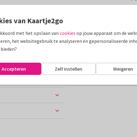
e teksten aan en krijg een hele
kies van Kaartje2go
akkoord met het opslaan van
cookies
op jouw apparaat om de webs
assen
eren, het websitegebruik te analyseren en gepersonaliseerde inh
 bieden?
Accepteren
Zelf instellen
Weigeren
ten