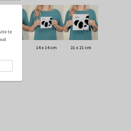
ite te
oud
10 x 10 cm
14 x 14 cm
21 x 21 cm