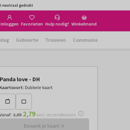
-neutraal gedrukt
Inloggen
Favorieten
Hulp nodig?
Winkelmand
rdag
Geboorte
Trouwen
Communie
Panda love - DH
Vanaf:
€ 2,79
excl. verzendkosten
Kaartsoort
:
Dubbele kaart
2,79
Vanaf
:
2,89
excl. verzendkosten
Bewerk je kaart