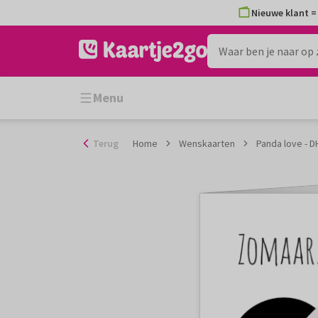
Ga
Nieuwe klant = 
naar
de
inhoud
Menu
Terug
Home
Wenskaarten
Panda love - D