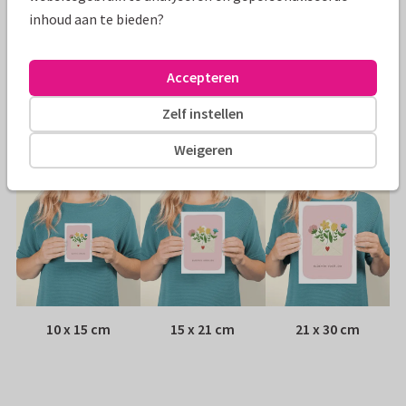
inhoud aan te bieden?
Papiersoort:
Kies uit 6 luxe papiersoorten
Envelop:
Witte vensterenvelop
Accepteren
Zelf instellen
Adres:
Achterop de kaart
Weigeren
Formaten
10 x 15 cm
15 x 21 cm
21 x 30 cm