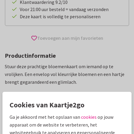
Klantwaardering 9.2/10
Voor 21:00 uur besteld = vandaag verzonden
Deze kaart is volledig te personaliseren
Toevoegen aan mijn favorieten
Productinformatie
Stuur deze prachtige bloemenkaart om iemand op te
vrolijken. Een envelop vol kleurrijke bloemen en een hartje
brengt gegarandeerd een glimlach.
Alle kaarten zijn helemaal naar wens aan te passen
Cookies van Kaartje2go
Wenskaarten
Stichting Babyspullen
Ik denk aan jou
Ga je akkoord met het opslaan van
cookies
op jouw
apparaat om de website te verbeteren, het
Specificaties bij deze kaart
websitegebruik te analyseren en gepersonaliseerde