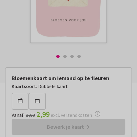
Bloemenkaart om iemand op te fleuren
Vanaf:
€ 2,99
excl. verzendkosten
Kaartsoort
:
Dubbele kaart
2,99
Vanaf
:
3,09
excl. verzendkosten
Bewerk je kaart