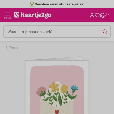
Ga
Meerdere keren als beste getest
naar
de
MENU
inhoud
Terug