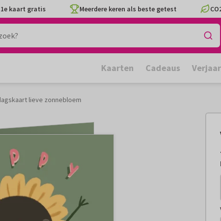
1e kaart gratis
Meerdere keren als beste getest
CO2
Kaarten
Cadeaus
Verjaa
dagskaart lieve zonnebloem