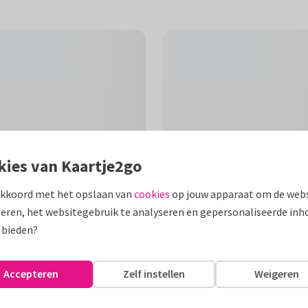
kies van Kaartje2go
akkoord met het opslaan van
cookies
op jouw apparaat om de webs
eren, het websitegebruik te analyseren en gepersonaliseerde inh
 bieden?
F
end zonnebloempje met de tekst
Accepteren
Zelf instellen
Weigeren