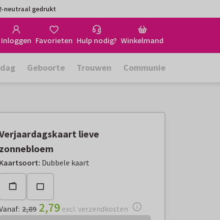
-neutraal gedrukt
Inloggen
Favorieten
Hulp nodig?
Winkelmand
rdag
Geboorte
Trouwen
Communie
Verjaardagskaart lieve
zonnebloem
Vanaf:
€ 2,79
excl. verzendkosten
Kaartsoort
:
Dubbele kaart
2,79
Vanaf
:
2,89
excl. verzendkosten