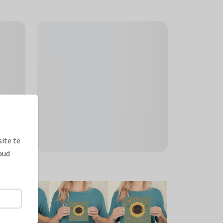
ite te
oud
ormaten