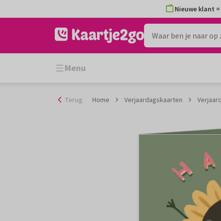
Ga
Nieuwe klant = 
naar
de
inhoud
Menu
Terug
Home
Verjaardagskaarten
Verjaar