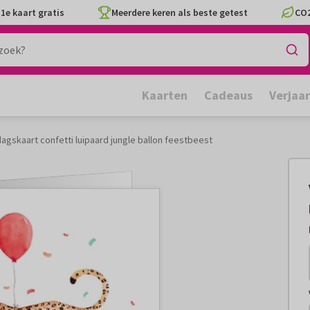
1e kaart gratis
Meerdere keren als beste getest
CO2
Kaarten
Cadeaus
Verjaa
dagskaart confetti luipaard jungle ballon feestbeest