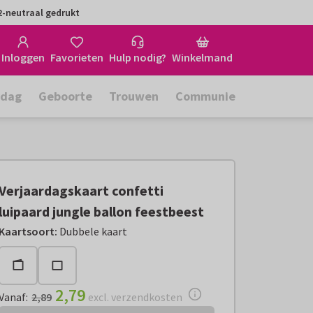
-neutraal gedrukt
Inloggen
Favorieten
Hulp nodig?
Winkelmand
rdag
Geboorte
Trouwen
Communie
Verjaardagskaart confetti
luipaard jungle ballon feestbeest
Vanaf:
€ 2,79
excl. verzendkosten
Kaartsoort
:
Dubbele kaart
2,79
Vanaf
:
2,89
excl. verzendkosten