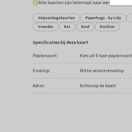
Alle kaarten zijn helemaal naar wens aan te p
Verjaardagskaarten
Paperhugs - by Lidy
Vriendin
Kat
Kind
Dochter
Specificaties bij deze kaart
Papiersoort:
Kies uit 6 luxe papiersoor
Envelop:
Witte vensterenvelop
Adres:
Achterop de kaart