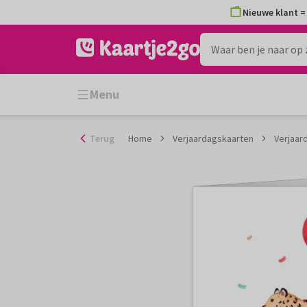
Ga
Nieuwe klant = 
naar
de
inhoud
Menu
Terug
Home
Verjaardagskaarten
Verjaar