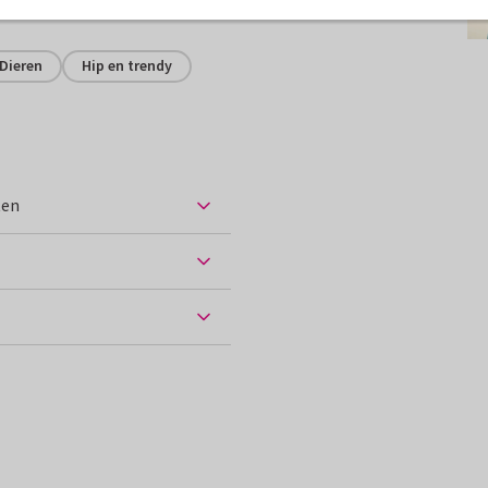
assen
Dieren
Hip en trendy
ten