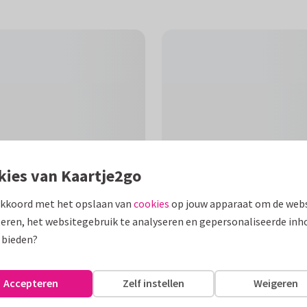
kies van Kaartje2go
akkoord met het opslaan van
cookies
op jouw apparaat om de webs
eren, het websitegebruik te analyseren en gepersonaliseerde inh
F
 bieden?
beest met luipaard. confetti en
Accepteren
Zelf instellen
Weigeren