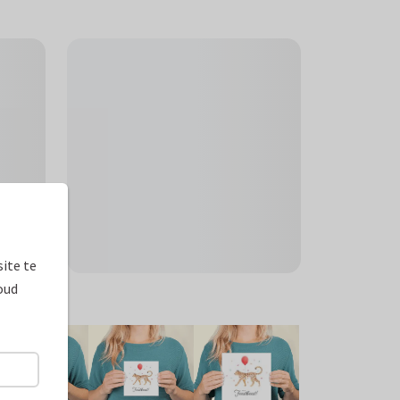
ite te
oud
ormaten