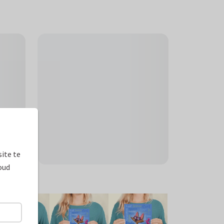
ite te
oud
ormaten