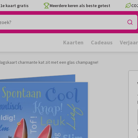
1e kaart gratis
Meerdere keren als beste getest
CO2
Kaarten
Cadeaus
Verjaa
dagskaart charmante kat zit met een glas champagne!