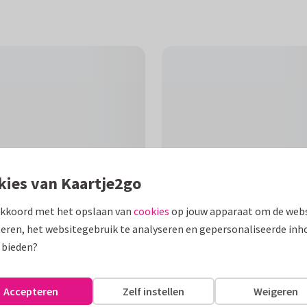
kies van Kaartje2go
akkoord met het opslaan van
cookies
op jouw apparaat om de webs
eren, het websitegebruik te analyseren en gepersonaliseerde inh
 bieden?
F
las champagne en roze rozen.
Accepteren
Zelf instellen
Weigeren
r mij, jij bent jarig