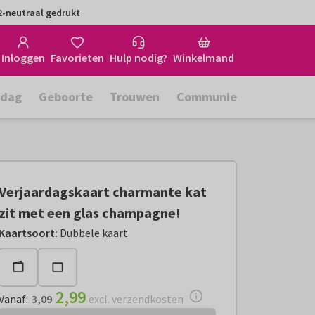
-neutraal gedrukt
Inloggen
Favorieten
Hulp nodig?
Winkelmand
rdag
Geboorte
Trouwen
Communie
Verjaardagskaart charmante kat
zit met een glas champagne!
Vanaf:
€ 2,99
excl. verzendkosten
Kaartsoort
:
Dubbele kaart
2,99
Vanaf
:
3,09
excl. verzendkosten