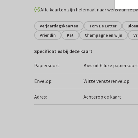
Alle kaarten zijn helemaal naar wens aan te p
Verjaardagskaarten
Tom De Letter
Bloe
Vriendin
Kat
Champagne en wijn
V
Specificaties bij deze kaart
Papiersoort:
Kies uit 6 luxe papiersoor
Envelop:
Witte vensterenvelop
Adres:
Achterop de kaart