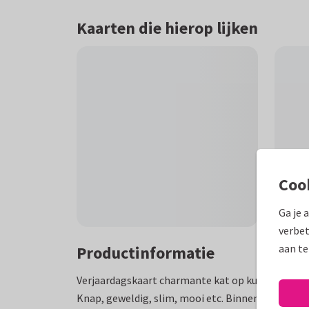
Kaarten die hierop lijken
Coo
Ga je 
verbet
aan te
Productinformatie
Verjaardagskaart charmante kat op kussen met g
Knap, geweldig, slim, mooi etc. Binnen: Genoeg ove