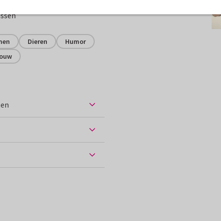
assen
men
Dieren
Humor
rouw
ten