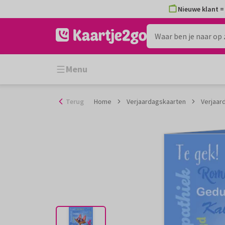
Ga
Nieuwe klant = 
naar
de
inhoud
Menu
Terug
Home
Verjaardagskaarten
Verjaar