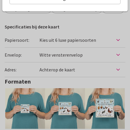
Verjaardagskaarten
Lang Leve de Boerderij
Dieren
Specificaties bij deze kaart
Papiersoort:
Kies uit 6 luxe papiersoorten
Envelop:
Witte vensterenvelop
Adres:
Achterop de kaart
Formaten