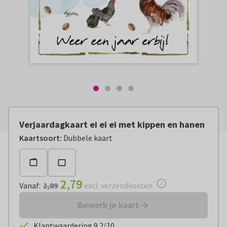
Verjaardagkaart ei ei ei met kippen en hanen
Vanaf:
€ 2,79
excl. verzendkosten
Kaartsoort
:
Dubbele kaart
2,79
Vanaf
:
2,89
excl. verzendkosten
Bewerk je kaart
Klantwaardering 9.2/10