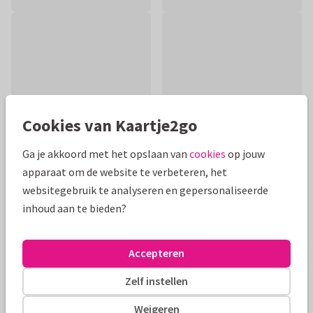
Cookies van Kaartje2go
Ga je akkoord met het opslaan van
cookies
op jouw
apparaat om de website te verbeteren, het
websitegebruik te analyseren en gepersonaliseerde
Productinformatie
inhoud aan te bieden?
Ei, ei, ei, we zijn zo blij! Verjaardagskaart met kippen, hanen
en eieren. Uit de serie 'Lang Leve de Boerderij!' van Rien
Accepteren
Poortvliet.
Zelf instellen
Alle kaarten zijn helemaal naar wens aan te passen
Weigeren