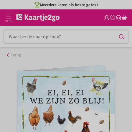
Ga
Meerdere keren als beste getest
naar
de
MENU
inhoud
Terug