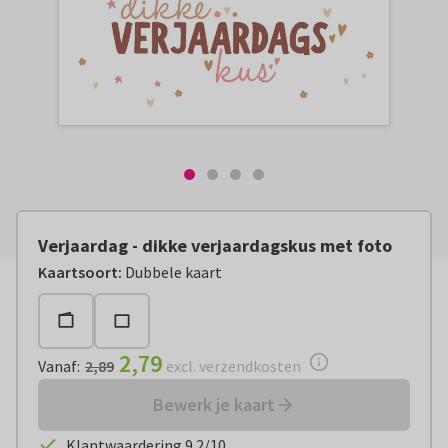
Verjaardag - dikke verjaardagskus met foto
Vanaf:
€ 2,79
excl. verzendkosten
Kaartsoort
:
Dubbele kaart
2,79
Vanaf
:
2,89
excl. verzendkosten
Bewerk je kaart
Klantwaardering 9.2/10