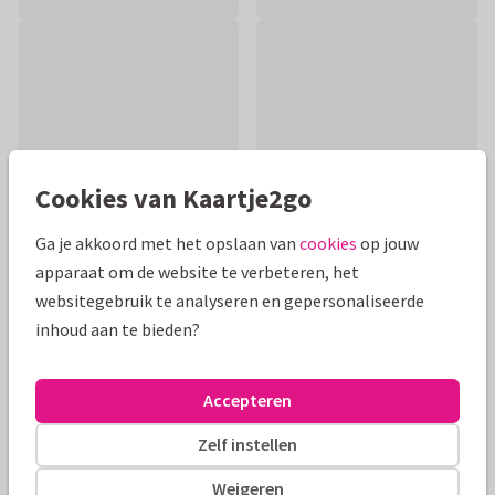
Cookies van Kaartje2go
Ga je akkoord met het opslaan van
cookies
op jouw
apparaat om de website te verbeteren, het
websitegebruik te analyseren en gepersonaliseerde
Productinformatie
inhoud aan te bieden?
Moderne verjaardagskaart voor een vriendin of collega -
ruimte voor twee leuke foto's. Verstuur zo een wel heel
Accepteren
persoonlijke verjaardagskaart
Zelf instellen
Alle kaarten zijn helemaal naar wens aan te passen
Weigeren