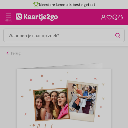
Ga
Meerdere keren als beste getest
naar
de
MENU
inhoud
Terug