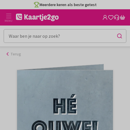
Ga
Meerdere keren als beste getest
naar
de
MENU
inhoud
Terug