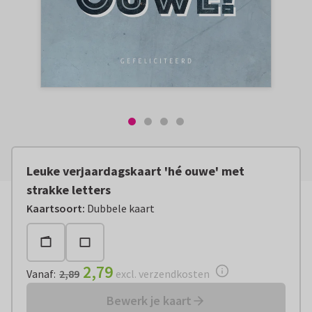
Leuke verjaardagskaart 'hé ouwe' met
strakke letters
Vanaf:
€ 2,79
excl. verzendkosten
Kaartsoort
:
Dubbele kaart
2,79
Vanaf
:
2,89
excl. verzendkosten
Bewerk je kaart