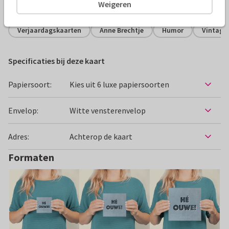
Alle kaarten zijn helemaal naar wens aan te passen
Weigeren
Verjaardagskaarten
Anne Brechtje
Humor
Vintage
Specificaties bij deze kaart
Papiersoort:
Kies uit 6 luxe papiersoorten
Envelop:
Witte vensterenvelop
Adres:
Achterop de kaart
Formaten