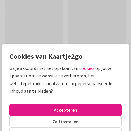
Cookies van Kaartje2go
Ga je akkoord met het opslaan van
cookies
op jouw
apparaat om de website te verbeteren, het
websitegebruik te analyseren en gepersonaliseerde
inhoud aan te bieden?
Productinformatie
Leuke verjaardagskaart met grappige tekst 'hé ouwe' voor
Accepteren
een man die jarig is. Met strakke typografie met structuur in
een oude look.
Zelf instellen