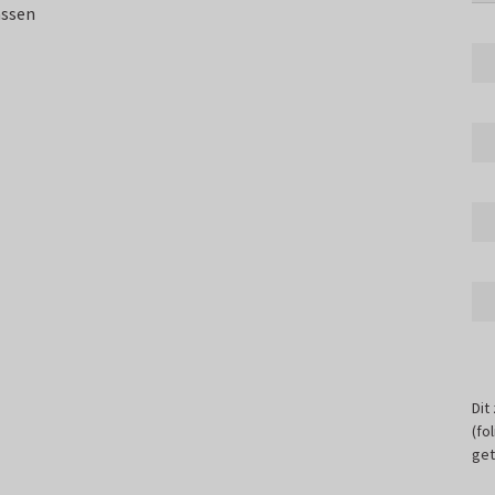
assen
Dit
(fo
get