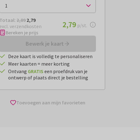
Totaal:
€ 2,79
Totaal:
2,89
2,79
€ 2,79
2,79
per stuk
p/st.
excl. verzendkosten
Bereken je prijs
Bewerk je kaart
Deze kaart is volledig te personaliseren
Meer kaarten = meer korting
Ontvang
GRATIS
een proefdruk van je
ontwerp of plaats direct je bestelling
Toevoegen aan mijn favorieten