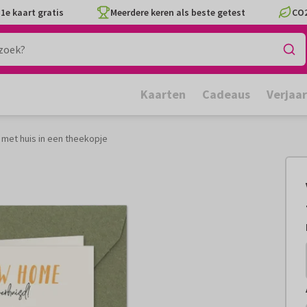
1e kaart gratis
Meerdere keren als beste getest
CO2
Kaarten
Cadeaus
Verjaa
 met huis in een theekopje