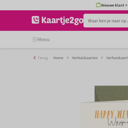
Ga
Nieuwe klant = 
naar
de
inhoud
Menu
Terug
Home
Verhuiskaarten
Verhuiskaart