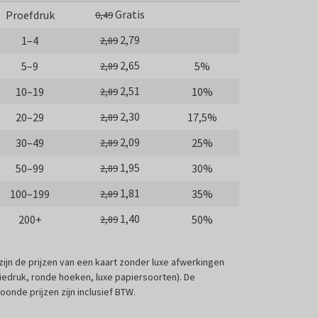
Gratis
Proefdruk
0,49
2,79
1–4
2,89
2,65
5–9
5%
2,89
2,51
10–19
10%
2,89
2,30
20–29
17,5%
2,89
2,09
30–49
25%
2,89
1,95
50–99
30%
2,89
1,81
100–199
35%
2,89
1,40
200+
50%
2,89
 zijn de prijzen van een kaart zonder luxe afwerkingen
liedruk, ronde hoeken, luxe papiersoorten). De
oonde prijzen zijn inclusief BTW.