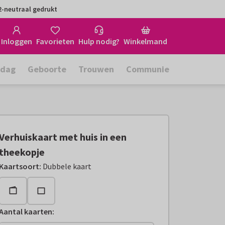
-neutraal gedrukt
Inloggen
Favorieten
Hulp nodig?
Winkelmand
rdag
Geboorte
Trouwen
Communie
Verhuiskaart met huis in een
theekopje
Kaartsoort
:
Dubbele kaart
Aantal kaarten
: