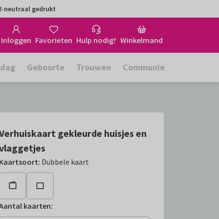
-neutraal gedrukt
Inloggen
Favorieten
Hulp nodig?
Winkelmand
rdag
Geboorte
Trouwen
Communie
Verhuiskaart gekleurde huisjes en
vlaggetjes
Kaartsoort
:
Dubbele kaart
Aantal kaarten
: