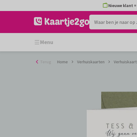
Ga
Nieuwe klant = 
naar
de
inhoud
Menu
Terug
Home
Verhuiskaarten
Verhuiskaart