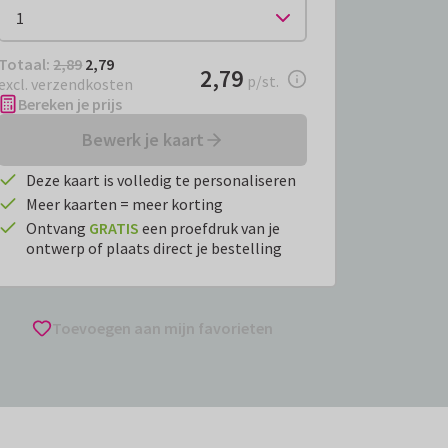
Totaal:
€ 2,79
Totaal:
2,89
2,79
€ 2,79
2,79
per stuk
p/st.
excl. verzendkosten
Bereken je prijs
Bewerk je kaart
Deze kaart is volledig te personaliseren
Meer kaarten = meer korting
Ontvang
GRATIS
een proefdruk van je
ontwerp of plaats direct je bestelling
Toevoegen aan mijn favorieten