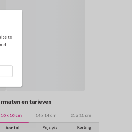
ite te
oud
rmaten en tarieven
10 x 10 cm
14 x 14 cm
21 x 21 cm
Aantal
Prijs p/s
Korting