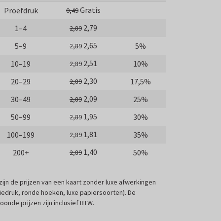
Gratis
Proefdruk
0,49
2,79
1–4
2,89
2,65
5–9
5%
2,89
2,51
10–19
10%
2,89
2,30
20–29
17,5%
2,89
2,09
30–49
25%
2,89
1,95
50–99
30%
2,89
1,81
100–199
35%
2,89
1,40
200+
50%
2,89
 zijn de prijzen van een kaart zonder luxe afwerkingen
liedruk, ronde hoeken, luxe papiersoorten). De
oonde prijzen zijn inclusief BTW.