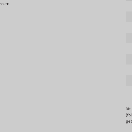
assen
Dit
(fo
get