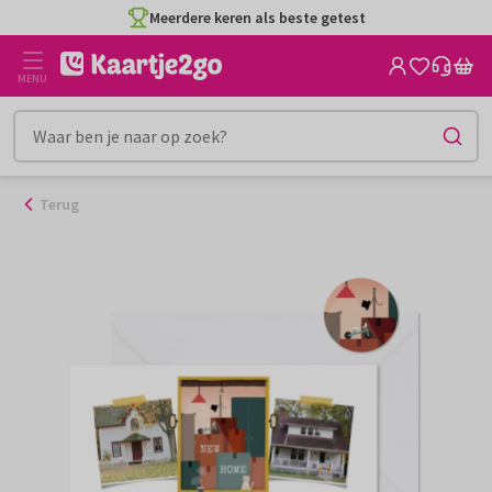
Ga
Meerdere keren als beste getest
naar
de
MENU
inhoud
Terug