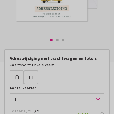
Adreswijziging met vrachtwagen en foto's
Kaartsoort
:
Enkele kaart
Aantal kaarten
:
Totaal:
€ 1,69
Totaal:
1,79
1,69
€ 1,69
per stuk