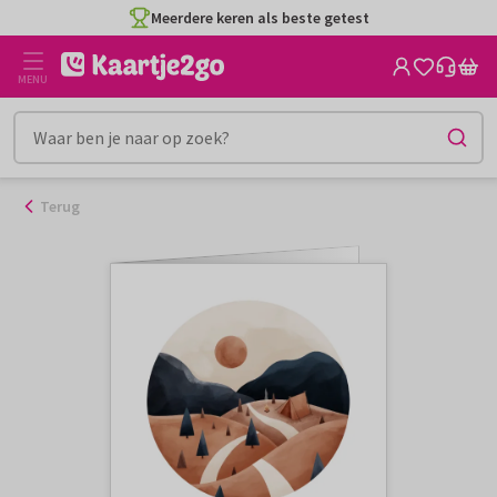
Ga
Meerdere keren als beste getest
naar
de
MENU
inhoud
Terug