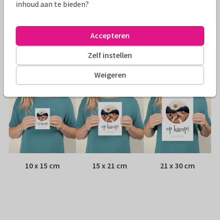
Papiersoort:
Kies uit 6 luxe papiersoorten
inhoud aan te bieden?
Envelop:
Witte vensterenvelop
Accepteren
Adres:
Achterop de kaart
Zelf instellen
Formaten
Weigeren
10 x 15 cm
15 x 21 cm
21 x 30 cm