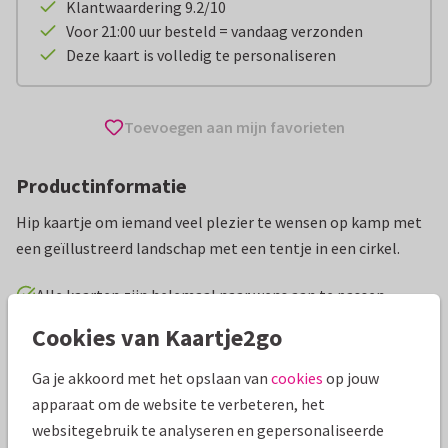
Klantwaardering 9.2/10
Voor 21:00 uur besteld = vandaag verzonden
Deze kaart is volledig te personaliseren
Toevoegen aan mijn favorieten
Productinformatie
Hip kaartje om iemand veel plezier te wensen op kamp met
een geïllustreerd landschap met een tentje in een cirkel.
Alle kaarten zijn helemaal naar wens aan te passen
Cookies van Kaartje2go
Vakantiekaarten
Manique
Fijne vakantie
Ga je akkoord met het opslaan van
cookies
op jouw
apparaat om de website te verbeteren, het
Specificaties bij deze kaart
websitegebruik te analyseren en gepersonaliseerde