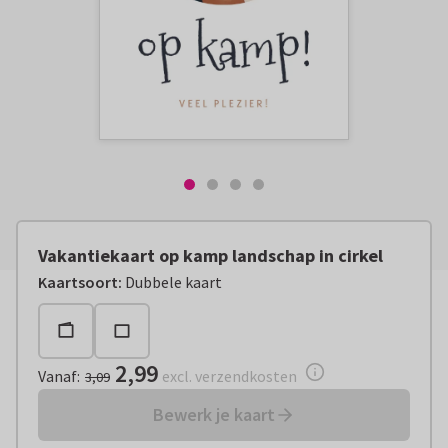
Vakantiekaart op kamp landschap in cirkel
Vanaf:
€ 2,99
excl. verzendkosten
Kaartsoort
:
Dubbele kaart
2,99
Vanaf
:
excl. verzendkosten
3,09
Bewerk je kaart