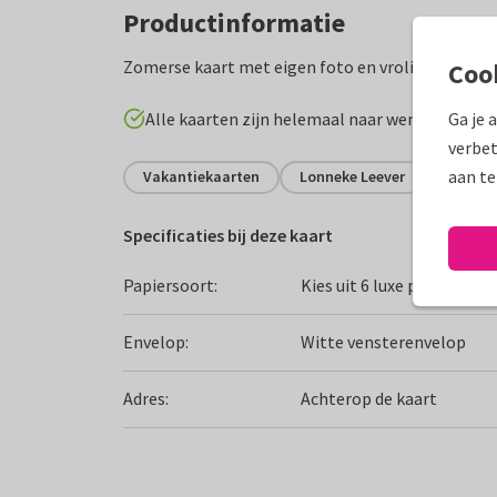
Productinformatie
Zomerse kaart met eigen foto en vrolijke ijsjes!
Coo
Alle kaarten zijn helemaal naar wens aan te p
Ga je 
verbet
aan te
Vakantiekaarten
Lonneke Leever
Fijne v
Specificaties bij deze kaart
Papiersoort:
Kies uit 6 luxe papiersoor
Envelop:
Witte vensterenvelop
Adres:
Achterop de kaart