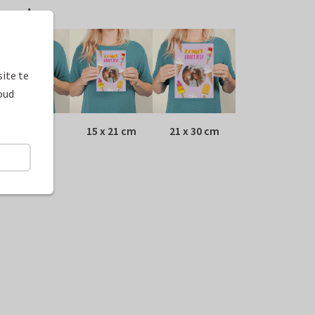
ormaten
ite te
oud
10 x 15 cm
15 x 21 cm
21 x 30 cm