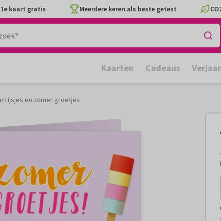
1e kaart gratis
Meerdere keren als beste getest
CO2
Kaarten
Cadeaus
Verjaa
rt ijsjes en zomer groetjes