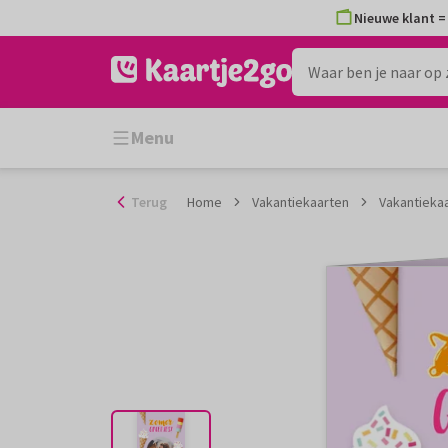
Ga
Nieuwe klant = 
naar
de
inhoud
Menu
Terug
Home
Vakantiekaarten
Vakantiekaa