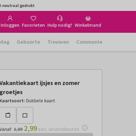
-neutraal gedrukt
Inloggen
Favorieten
Hulp nodig?
Winkelmand
rdag
Geboorte
Trouwen
Communie
Vakantiekaart ijsjes en zomer
groetjes
Vanaf:
€ 2,99
excl. verzendkosten
Kaartsoort
:
Dubbele kaart
2,99
Vanaf
:
3,09
excl. verzendkosten