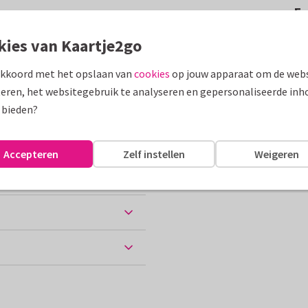
F
kies van Kaartje2go
assen
akkoord met het opslaan van
cookies
op jouw apparaat om de webs
eren, het websitegebruik te analyseren en gepersonaliseerde inh
 bieden?
akantie
Groeten uit...
Accepteren
Zelf instellen
Weigeren
ten