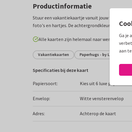
Productinformatie
Stuur een vakantiekaartje vanuit jouw vakantie
Coo
foto's en hartjes. De achtergrondkleur is aanpasb
Ga je 
Alle kaarten zijn helemaal naar wens aan te p
verbet
aan te
Vakantiekaarten
Paperhugs - by Lidy
Ne
Specificaties bij deze kaart
Papiersoort:
Kies uit 6 luxe papiersoor
Envelop:
Witte vensterenvelop
Adres:
Achterop de kaart