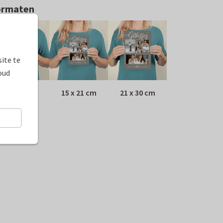
ormaten
ite te
oud
10 x 15 cm
15 x 21 cm
21 x 30 cm