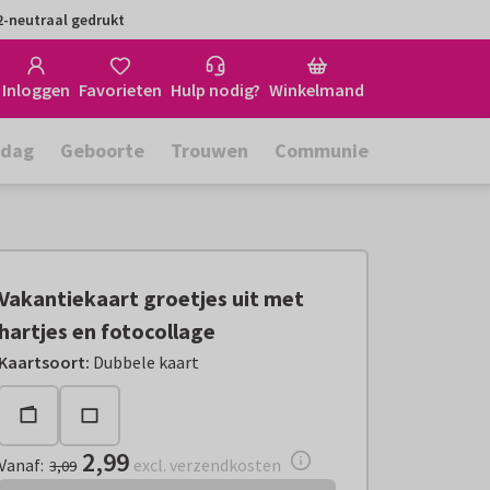
-neutraal gedrukt
Inloggen
Favorieten
Hulp nodig?
Winkelmand
rdag
Geboorte
Trouwen
Communie
Vakantiekaart groetjes uit met
hartjes en fotocollage
Vanaf:
€ 2,99
excl. verzendkosten
Kaartsoort
:
Dubbele kaart
2,99
Vanaf
:
excl. verzendkosten
3,09