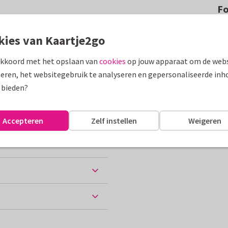
F
bestemming met leuke eigen
kies van Kaartje2go
aar.
akkoord met het opslaan van
cookies
op jouw apparaat om de webs
assen
eren, het websitegebruik te analyseren en gepersonaliseerde inh
 bieden?
derland
Groeten uit...
Accepteren
Zelf instellen
Weigeren
ten