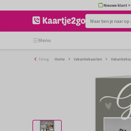
Ga
Nieuwe klant = 
naar
de
inhoud
Menu
Terug
Home
Vakantiekaarten
Vakantiekaa