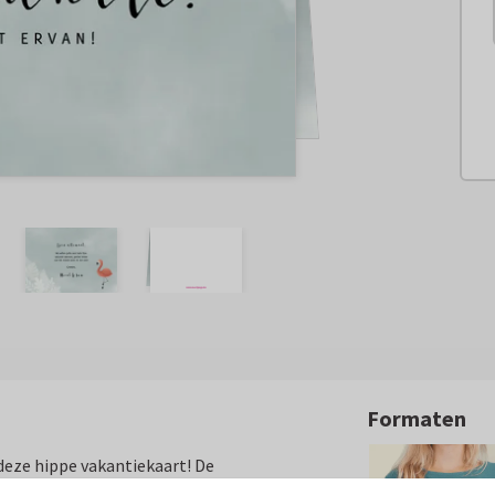
Formaten
deze hippe vakantiekaart! De
d en vrolijke flamingo