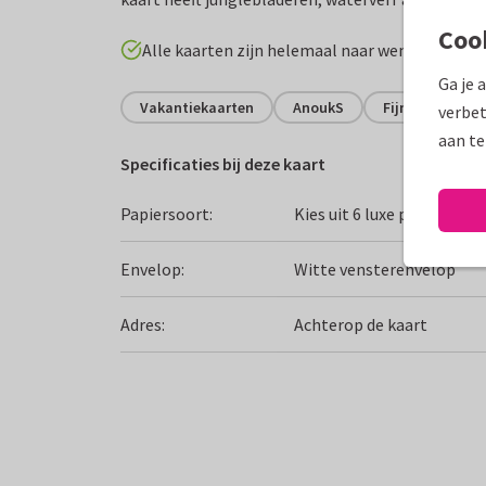
Coo
Alle kaarten zijn helemaal naar wens aan te p
Ga je 
Vakantiekaarten
AnoukS
Fijne vakantie
verbet
aan te
Specificaties bij deze kaart
Papiersoort:
Kies uit 6 luxe papiersoor
Envelop:
Witte vensterenvelop
Adres:
Achterop de kaart