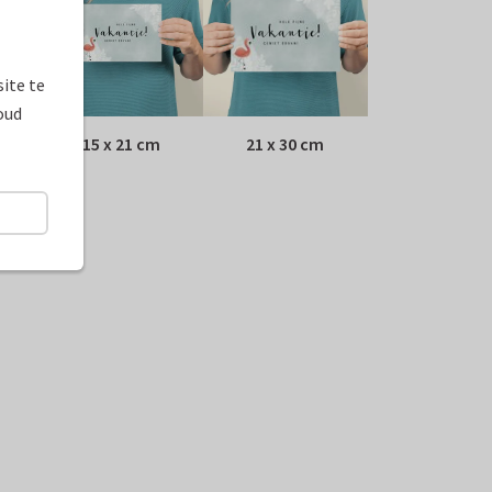
ite te
oud
15 x 21 cm
21 x 30 cm