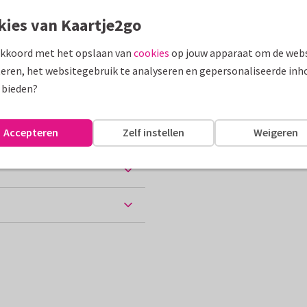
kies van Kaartje2go
assen
akkoord met het opslaan van
cookies
op jouw apparaat om de webs
eren, het websitegebruik te analyseren en gepersonaliseerde inh
 bieden?
10 x 15 cm
Accepteren
Zelf instellen
Weigeren
ten