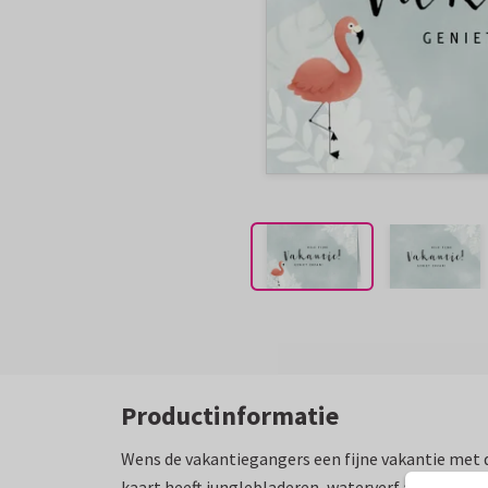
Productinformatie
Wens de vakantiegangers een fijne vakantie met 
kaart heeft junglebladeren, waterverf achtergron