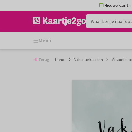
Ga
Nieuwe klant = 
naar
de
inhoud
Menu
Terug
Home
Vakantiekaarten
Vakantiekaa