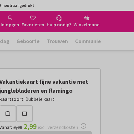
-neutraal gedrukt
Inloggen
Favorieten
Hulp nodig?
Winkelmand
rdag
Geboorte
Trouwen
Communie
Vakantiekaart fijne vakantie met
junglebladeren en flamingo
Vanaf:
€ 2,99
excl. verzendkosten
Kaartsoort
:
Dubbele kaart
2,99
Vanaf
:
3,09
excl. verzendkosten