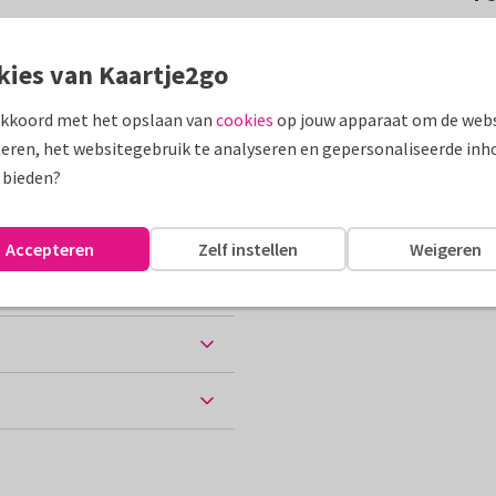
 om iemand een fijne vakantie
kies van Kaartje2go
akkoord met het opslaan van
cookies
op jouw apparaat om de webs
assen
eren, het websitegebruik te analyseren en gepersonaliseerde inh
 bieden?
ne vakantie
Accepteren
Zelf instellen
Weigeren
ten