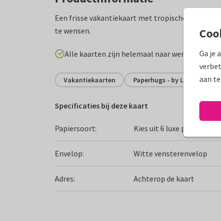
Een frisse vakantiekaart met tropische cocktails
te wensen.
Coo
Ga je 
Alle kaarten zijn helemaal naar wens aan te p
verbet
aan te
Vakantiekaarten
Paperhugs - by Lidy
Fij
Specificaties bij deze kaart
Papiersoort:
Kies uit 6 luxe papiersoor
Envelop:
Witte vensterenvelop
Adres:
Achterop de kaart