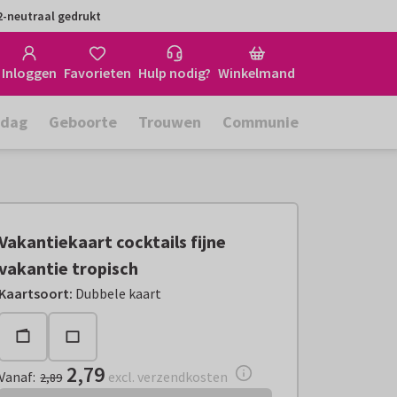
-neutraal gedrukt
Inloggen
Favorieten
Hulp nodig?
Winkelmand
rdag
Geboorte
Trouwen
Communie
Vakantiekaart cocktails fijne
vakantie tropisch
Vanaf:
€ 2,79
excl. verzendkosten
Kaartsoort
:
Dubbele kaart
2,79
Vanaf
:
excl. verzendkosten
2,89