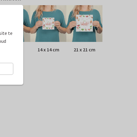
ite te
oud
10 x 10 cm
14 x 14 cm
21 x 21 cm