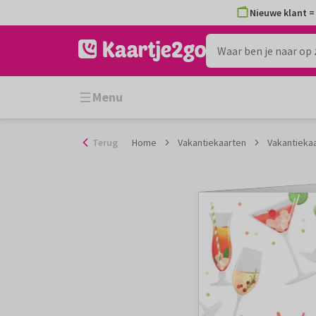
Ga
Nieuwe klant = 
naar
de
inhoud
Menu
Terug
Home
Vakantiekaarten
Vakantiekaa