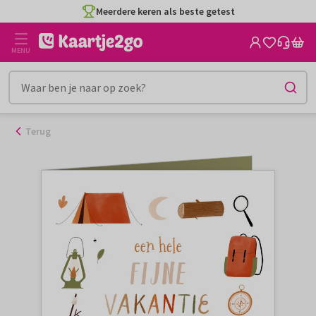
Ga
Meerdere keren als beste getest
naar
de
MENU
inhoud
Terug