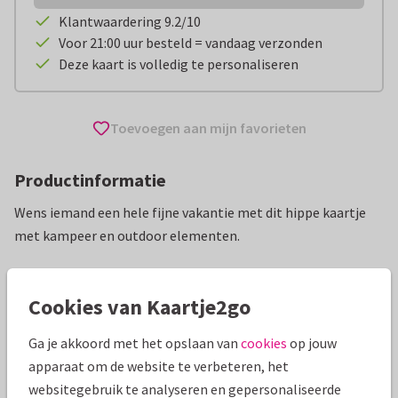
Klantwaardering 9.2/10
Voor 21:00 uur besteld = vandaag verzonden
Deze kaart is volledig te personaliseren
Toevoegen aan mijn favorieten
Productinformatie
Wens iemand een hele fijne vakantie met dit hippe kaartje
met kampeer en outdoor elementen.
Alle kaarten zijn helemaal naar wens aan te passen
Cookies van Kaartje2go
Vakantiekaarten
Anne Brechtje
Fijne vakantie
Ga je akkoord met het opslaan van
cookies
op jouw
apparaat om de website te verbeteren, het
Specificaties bij deze kaart
websitegebruik te analyseren en gepersonaliseerde