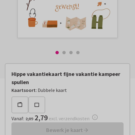
Hippe vakantiekaart fijne vakantie kampeer
spullen
Vanaf:
€ 2,79
excl. verzendkosten
Kaartsoort
:
Dubbele kaart
2,79
Vanaf
:
excl. verzendkosten
2,89
Bewerk je kaart