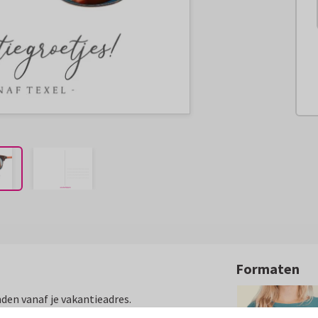
Formaten
nden vanaf je vakantieadres.
ijken met je mee!