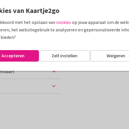
kies van Kaartje2go
assen
akkoord met het opslaan van
cookies
op jouw apparaat om de webs
eten uit...
eren, het websitegebruik te analyseren en gepersonaliseerde inh
 bieden?
10 x 15 cm
Accepteren
Zelf instellen
Weigeren
chtkaart