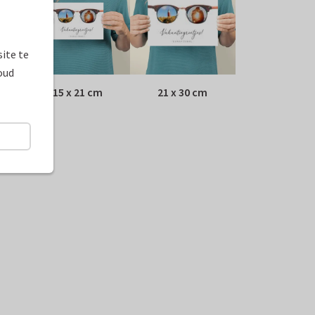
ite te
oud
15 x 21 cm
21 x 30 cm