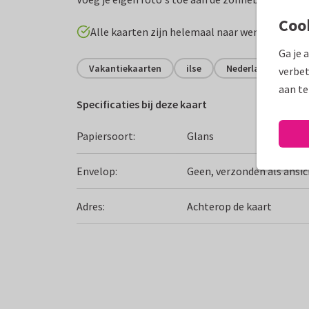
Coo
Alle kaarten zijn helemaal naar wens aan te p
Ga je 
Vakantiekaarten
ilse
Nederland
Gro
verbet
aan te
Specificaties bij deze kaart
Papiersoort:
Glans
Envelop:
Geen, verzonden als ansi
Adres:
Achterop de kaart