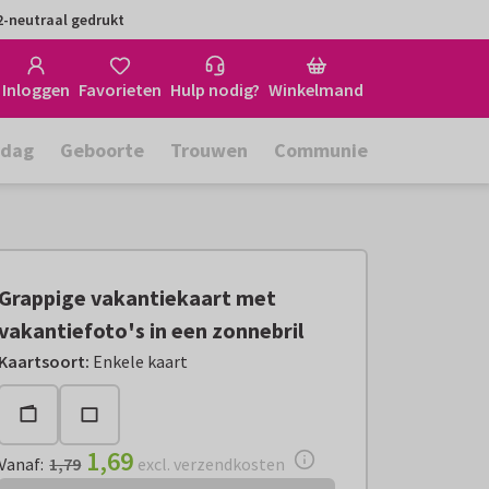
-neutraal gedrukt
Inloggen
Favorieten
Hulp nodig?
Winkelmand
rdag
Geboorte
Trouwen
Communie
Grappige vakantiekaart met
vakantiefoto's in een zonnebril
Vanaf:
€ 1,69
excl. verzendkosten
Kaartsoort
:
Enkele kaart
1,69
Vanaf
:
1,79
excl. verzendkosten