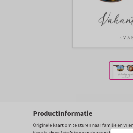
Productinformatie
Originele kaart om te sturen naar familie en vrie
Voeg je eigen foto's toe aan de zonnebril, en ze k