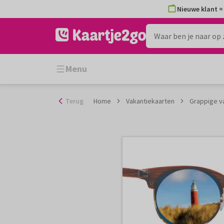
Ga
Nieuwe klant = 
naar
de
inhoud
Menu
Terug
Home
Vakantiekaarten
Grappige va